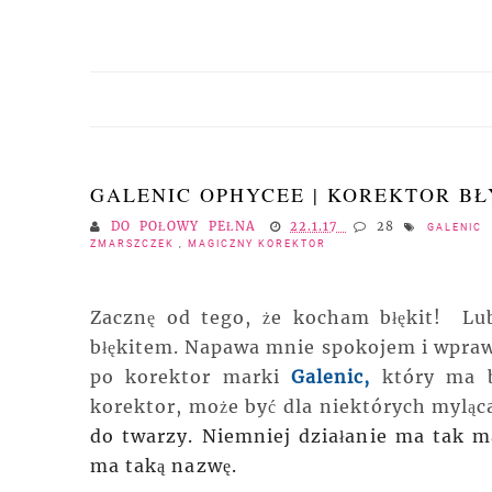
GALENIC OPHYCEE | KOREKTOR B
DO POŁOWY PEŁNA
22.1.17
28
GALENIC
ZMARSZCZEK
,
MAGICZNY KOREKTOR
Zacznę od tego, że kocham błękit! Lub
błękitem. Napawa mnie spokojem i wprawi
po korektor marki
Galenic,
który ma bł
korektor, może być dla niektórych myląc
do twarzy. Niemniej
działanie
ma tak ma
ma taką nazwę.