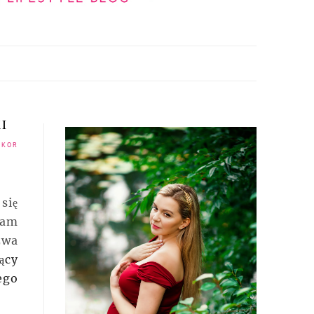
I
EKOR
się
łam
zwa
ący
ego