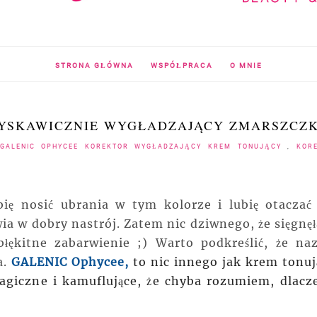
STRONA GŁÓWNA
WSPÓŁPRACA
O MNIE
ŁYSKAWICZNIE WYGŁADZAJĄCY ZMARSZCZK
 GALENIC OPHYCEE KOREKTOR WYGŁADZAJĄCY KREM TONUJĄCY
,
KOR
ię nosić ubrania w tym kolorze i lubię otaczać 
a w dobry nastrój. Zatem nic dziwnego, że sięgnę
ękitne zabarwienie ;) Warto podkreślić, że na
a.
GALENIC Ophycee,
to nic innego jak krem tonuj
giczne i kamuflujące, że chyba rozumiem, dlacz