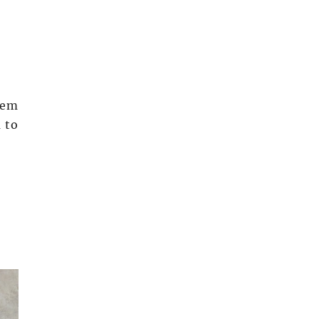
hem
 to