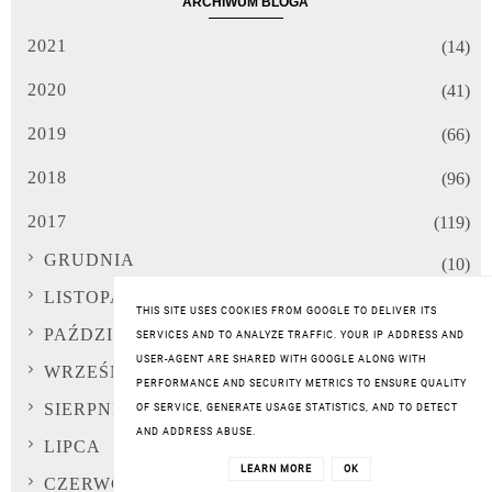
ARCHIWUM BLOGA
2021
(14)
2020
(41)
2019
(66)
2018
(96)
2017
(119)
GRUDNIA
(10)
LISTOPADA
(11)
THIS SITE USES COOKIES FROM GOOGLE TO DELIVER ITS
PAŹDZIERNIKA
(11)
SERVICES AND TO ANALYZE TRAFFIC. YOUR IP ADDRESS AND
USER-AGENT ARE SHARED WITH GOOGLE ALONG WITH
WRZEŚNIA
(9)
PERFORMANCE AND SECURITY METRICS TO ENSURE QUALITY
SIERPNIA
OF SERVICE, GENERATE USAGE STATISTICS, AND TO DETECT
(10)
AND ADDRESS ABUSE.
LIPCA
(10)
LEARN MORE
OK
CZERWCA
(10)