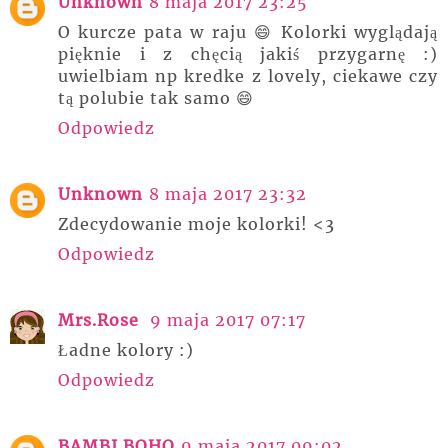
Unknown
8 maja 2017 23:25
O kurcze pata w raju 😄 Kolorki wyglądają
pięknie i z chęcią jakiś przygarnę :)
uwielbiam np kredke z lovely, ciekawe czy
tą polubie tak samo 😄
Odpowiedz
Unknown
8 maja 2017 23:32
Zdecydowanie moje kolorki! <3
Odpowiedz
Mrs.Rose
9 maja 2017 07:17
Ładne kolory :)
Odpowiedz
BAMBI BOHO
9 maja 2017 09:02