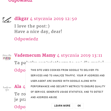
Odpowiedz
dlkgzr
4 stycznia 2019 12:50
I love the post:)
Have a nice day, dear!
Odpowiedz
Vademecum Mamy
4 stycznia 2019 13:11
Ta paletka rozświetlaczy to coś dla mnie!
Odpowiedz
THIS SITE USES COOKIES FROM GOOGLE TO DELIVER ITS
SERVICES AND TO ANALYZE TRAFFIC. YOUR IP ADDRESS AND
USER-AGENT ARE SHARED WITH GOOGLE ALONG WITH
Ala
4 stycznia 2019 15:36
PERFORMANCE AND SECURITY METRICS TO ENSURE QUALITY
OF SERVICE, GENERATE USAGE STATISTICS, AND TO DETECT
Te rozświetlacze cudowne, ajj chętnie bym
AND ADDRESS ABUSE.
je przygarnęła <3
Odpowiedz
LEARN MORE
OK