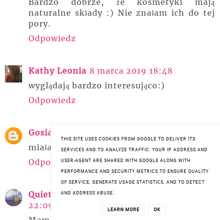
Bardzo dobrze, że kosmetyki mają
naturalne składy :) Nie znałam ich do tej
pory.
Odpowiedz
Kathy Leonia
8 marca 2019 18:48
wyglądają bardzo interesująco:)
Odpowiedz
Gosia testuje
8 marca 2019 21:32
THIS SITE USES COOKIES FROM GOOGLE TO DELIVER ITS
miałam tą odżywkę. Fajna
SERVICES AND TO ANALYZE TRAFFIC. YOUR IP ADDRESS AND
Odpowiedz
USER-AGENT ARE SHARED WITH GOOGLE ALONG WITH
PERFORMANCE AND SECURITY METRICS TO ENSURE QUALITY
OF SERVICE, GENERATE USAGE STATISTICS, AND TO DETECT
Quiet and Sun by Alexa
8 marca 2019
AND ADDRESS ABUSE.
22:09
LEARN MORE
OK
Mam ochotę przetestować ten szampon.