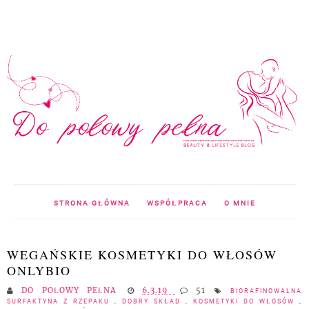
STRONA GŁÓWNA
WSPÓŁPRACA
O MNIE
WEGAŃSKIE KOSMETYKI DO WŁOSÓW
ONLYBIO
DO POŁOWY PEŁNA
6.3.19
51
BIORAFINOWALNA
SURFAKTYNA Z RZEPAKU
,
DOBRY SKŁAD
,
KOSMETYKI DO WŁOSÓW
,