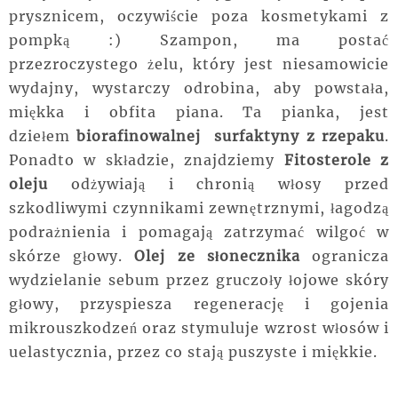
prysznicem, oczywiście poza kosmetykami z
pompką :) Szampon, ma postać
przezroczystego żelu, który jest niesamowicie
wydajny, wystarczy odrobina, aby powstała,
miękka i obfita piana. Ta pianka, jest
dziełem
biorafinowalnej surfaktyny z rzepaku
.
Ponadto
w
składzie
, znajdziemy
Fitosterole z
oleju
odżywiają i chronią włosy przed
szkodliwymi czynnikami zewnętrznymi, łagodzą
podrażnienia i pomagają zatrzymać wilgoć w
skórze głowy.
Olej ze słonecznika
ogranicza
wydzielanie sebum przez gruczoły łojowe skóry
głowy, przyspiesza regenerację i gojenia
mikrouszkodzeń oraz stymuluje wzrost włosów i
uelastycznia, przez co stają puszyste i miękkie.