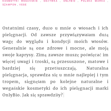
KOSMETYKI WEGAŃSKIE
,
ODŻYWKA
,
ONLYBIO
,
POLSKA MARKA
,
SZAMPON
,
VEGE
Ostatnimi czasy, dużo u mnie o włosach i ich
pielęgnacji. Od zawsze przywiązywałam dużą
wagę do wyglądu i kondycji moich włosów.
Generalnie są one zdrowe i mocne, ale moją
swoje kaprysy. Zimą zawsze muszę poświęcać im
więcej uwagi i troski, są przesuszone, matowe i
bardziej się przetłuszczają. Naturalna
pielęgnacja, sprawdza się u mnie najlepiej i tym
tropem, sięgnęłam po kolejne naturalne i
wegańskie kosmetyki do ich pielęgnacji marki
OnlyBio. Jak się sprawdziły?