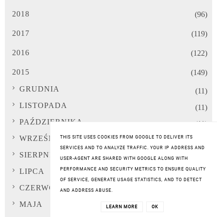
2018
(96)
2017
(119)
2016
(122)
2015
(149)
GRUDNIA
(11)
LISTOPADA
(11)
PAŹDZIERNIKA
(11)
WRZEŚNIA
THIS SITE USES COOKIES FROM GOOGLE TO DELIVER ITS
(9)
SERVICES AND TO ANALYZE TRAFFIC. YOUR IP ADDRESS AND
SIERPNIA
(13)
USER-AGENT ARE SHARED WITH GOOGLE ALONG WITH
PERFORMANCE AND SECURITY METRICS TO ENSURE QUALITY
LIPCA
(10)
OF SERVICE, GENERATE USAGE STATISTICS, AND TO DETECT
CZERWCA
(8)
AND ADDRESS ABUSE.
MAJA
(13)
LEARN MORE
OK