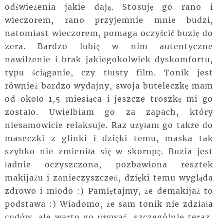
odświeżenia jakie dają. Stosuję go rano i
wieczorem, rano przyjemnie mnie budzi,
natomiast wieczorem, pomaga oczyścić buzię do
zera. Bardzo lubię w nim autentyczne
nawilżenie i brak jakiegokolwiek dyskomfortu,
typu ściąganie, czy tłusty film. Tonik jest
również bardzo wydajny, swoja buteleczkę mam
od około 1,5 miesiąca i jeszcze troszkę mi go
zostało. Uwielbiam go za zapach, który
niesamowicie relaksuje. Raz użyłam go także do
maseczki z glinki i dzięki temu, maska tak
szybko nie zmieniła się w skorupę. Buzia jest
ładnie oczyszczona, pozbawiona resztek
makijażu i zanieczyszczeń, dzięki temu wygląda
zdrowo i młodo :) Pamiętajmy, że demakijaż to
podstawa :) Wiadomo, że sam tonik nie zdziała
cudów, ale warto go używać, szczególnie teraz,