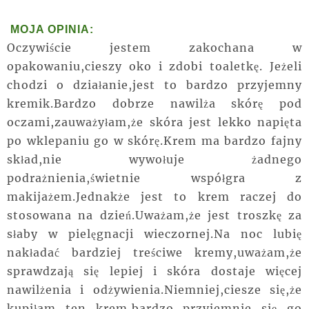
MOJA OPINIA:
Oczywiście jestem zakochana w
opakowaniu,cieszy oko i zdobi toaletkę. Jeżeli
chodzi o działanie,jest to bardzo przyjemny
kremik.Bardzo dobrze nawilża skórę pod
oczami,zauważyłam,że skóra jest lekko napięta
po wklepaniu go w skórę.Krem ma bardzo fajny
skład,nie wywołuje żadnego
podrażnienia,świetnie współgra z
makijażem.Jednakże jest to krem raczej do
stosowana na dzień.Uważam,że jest troszkę za
słaby w pielęgnacji wieczornej.Na noc lubię
nakładać bardziej treściwe kremy,uważam,że
sprawdzają się lepiej i skóra dostaje więcej
nawilżenia i odżywienia.Niemniej,ciesze się,że
kupiłam ten krem,bardzo przyjemnie się go