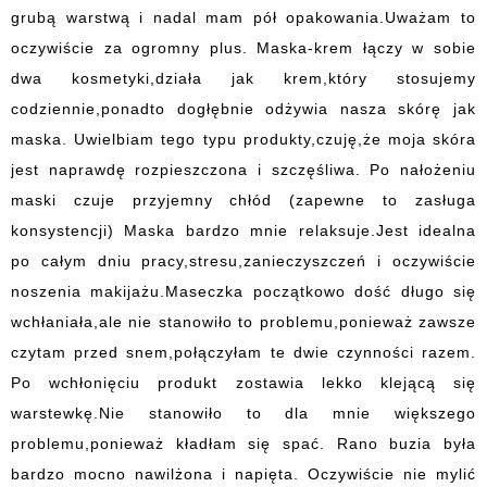
grubą warstwą i nadal mam pół opakowania.Uważam to
oczywiście za ogromny plus. Maska-krem łączy w sobie
dwa kosmetyki,działa jak krem,który stosujemy
codziennie,ponadto dogłębnie odżywia nasza skórę jak
maska. Uwielbiam tego typu produkty,czuję,że moja skóra
jest naprawdę rozpieszczona i szczęśliwa. Po nałożeniu
maski czuje przyjemny chłód (zapewne to zasługa
konsystencji) Maska bardzo mnie relaksuje.Jest idealna
po całym dniu pracy,stresu,zanieczyszczeń i oczywiście
noszenia makijażu.Maseczka początkowo dość długo się
wchłaniała,ale nie stanowiło to problemu,ponieważ zawsze
czytam przed snem,połączyłam te dwie czynności razem.
Po wchłonięciu produkt zostawia lekko klejącą się
warstewkę.Nie stanowiło to dla mnie większego
problemu,ponieważ kładłam się spać. Rano buzia była
bardzo mocno nawilżona i napięta. Oczywiście nie mylić