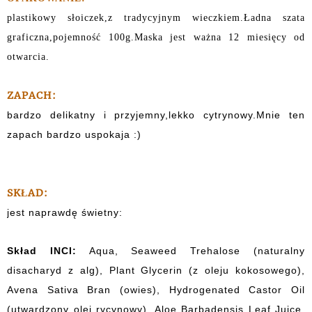
plastikowy słoiczek,z tradycyjnym wieczkiem.Ładna szata
graficzna,pojemność 100g.Maska jest ważna 12 miesięcy od
otwarcia.
ZAPACH:
bardzo delikatny i przyjemny,lekko cytrynowy.Mnie ten
zapach bardzo uspokaja :)
SKŁAD:
jest naprawdę świetny:
Skład INCI:
Aqua, Seaweed Trehalose (naturalny
disacharyd z alg), Plant Glycerin (z oleju kokosowego),
Avena Sativa Bran (owies), Hydrogenated Castor Oil
(utwardzony olej rycynowy), Aloe Barbadensis Leaf Juice,