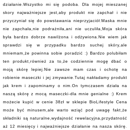
działanie.Wszystko mi się podoba. Dla mojej mieszanej
skory najważniejsze jest,aby produkt nie zapchał i nie
przyczyniał się do powstawania nieprzyjaciół.Maska mnie
nie zapchała,nie podrażniła,ani nie uczuliła,Moja skóra
była bardzo dobrze nawilżona i odżywiona.Nie wiem jak
sprawdzi się w przypadku bardzo suchej skóry,ale
mniemam,że powinna sobie poradzić :) Bardzo polubiłam
ten produkt,również za to,że codziennie mogę dbać o
moją skórę lepiej.Nie zawsze mam czas i ochotę na
robienie maseczki i jej zmywanie.Tutaj nakładamy produkt
jak krem i zapominamy o nim.On tymczasem działa na
naszą skórę z mocą maseczki-dla mnie genialne :) Krem
możecie kupić w cenie 38zł w sklepie BioLifestyle Cena
może być minusem,ale warto wziąć pod uwagę fakt,że
składniki są naturalne,wydajność rewelacyjna,przydatność
aż 12 miesięcy i najważniejsze działanie na nasza skórę.