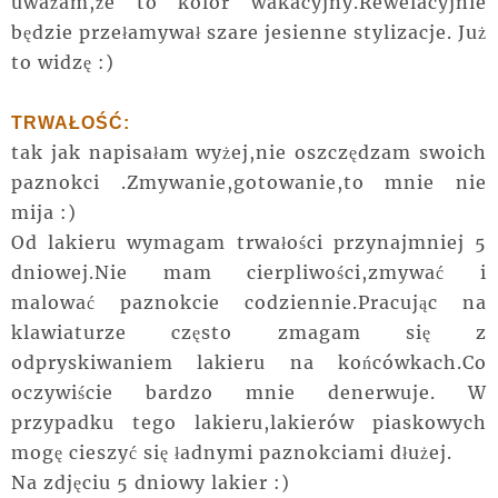
uważam,że to kolor wakacyjny.Rewelacyjnie
będzie przełamywał szare jesienne stylizacje. Już
to widzę :)
TRWAŁOŚĆ:
tak jak napisałam wyżej,nie oszczędzam swoich
paznokci .Zmywanie,gotowanie,to mnie nie
mija :)
Od lakieru wymagam trwałości przynajmniej 5
dniowej.Nie mam cierpliwości,zmywać i
malować paznokcie codziennie.Pracując na
klawiaturze często zmagam się z
odpryskiwaniem lakieru na końcówkach.Co
oczywiście bardzo mnie denerwuje. W
przypadku tego lakieru,lakierów piaskowych
mogę cieszyć się ładnymi paznokciami dłużej.
Na zdjęciu 5 dniowy lakier :)