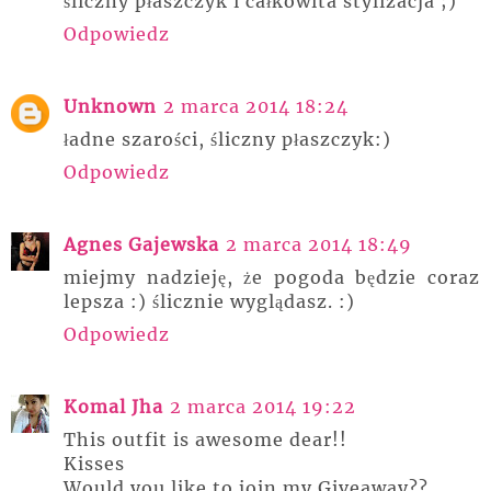
śliczny płaszczyk i całkowita stylizacja ;)
Odpowiedz
Unknown
2 marca 2014 18:24
ładne szarości, śliczny płaszczyk:)
Odpowiedz
Agnes Gajewska
2 marca 2014 18:49
miejmy nadzieję, że pogoda będzie coraz
lepsza :) ślicznie wyglądasz. :)
Odpowiedz
Komal Jha
2 marca 2014 19:22
This outfit is awesome dear!!
Kisses
Would you like to join my Giveaway??