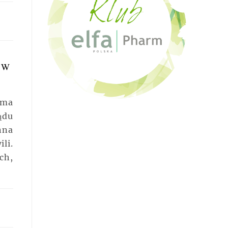
ÓW
ama
ądu
nna
li.
h,