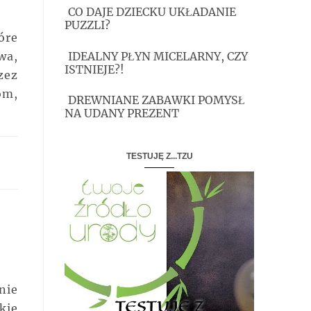
CO DAJE DZIECKU UKŁADANIE
PUZZLI?
óre
IDEALNY PŁYN MICELARNY, CZY
wa,
ISTNIEJE?!
zez
om,
DREWNIANE ZABAWKI POMYSŁ
NA UDANY PREZENT
TESTUJĘ Z...TZU
nie
kie