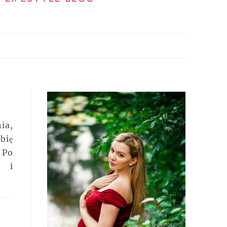
ia,
bię
 Po
a i