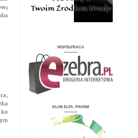
ową
dła
.
WSPÓŁPRACA
ta,
zka
KLUB ELFA- PHARM
tko
nym