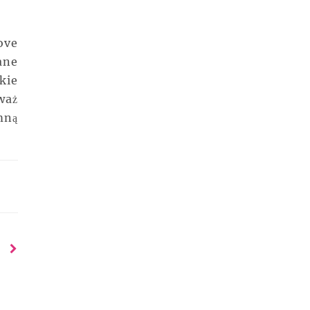
ove
ane
kie
waż
mną