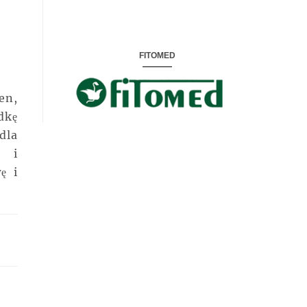
FITOMED
en,
dkę
dla
e i
ę i