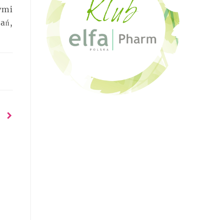
ymi
ań,