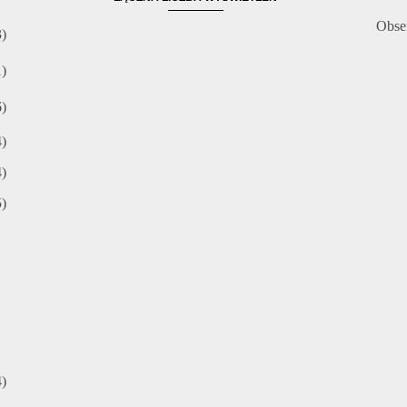
Obse
3)
1)
6)
4)
4)
5)
4)