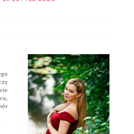
ego
czy
nie
ca,
ór