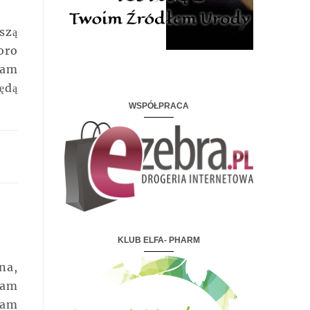
szą
oro
cam
ędą
WSPÓŁPRACA
KLUB ELFA- PHARM
na,
Wam
łam