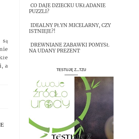
CO DAJE DZIECKU UKŁADANIE
PUZZLI?
IDEALNY PŁYN MICELARNY, CZY
ISTNIEJE?!
 są
DREWNIANE ZABAWKI POMYSŁ
nie
NA UDANY PREZENT
kże
, a
TESTUJĘ Z...TZU
CE