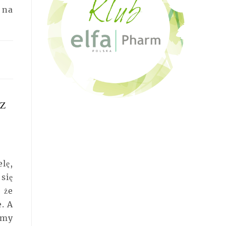
 na
 Z
lę,
się
 że
. A
my