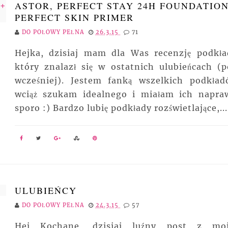
ASTOR, PERFECT STAY 24H FOUNDATION
PERFECT SKIN PRIMER
DO POŁOWY PEŁNA
26.3.15
71
Hejka, dzisiaj mam dla Was recenzję podkła
który znalazł się w ostatnich ulubieńcach (p
wcześniej). Jestem fanką wszelkich podkład
wciąż szukam idealnego i miałam ich napra
sporo :) Bardzo lubię podkłady rozświetlające,...
ULUBIEŃCY
DO POŁOWY PEŁNA
24.3.15
57
Hej Kochane, dzisiaj luźny post z mo