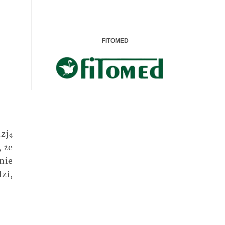
FITOMED
zją
 że
nie
zi,