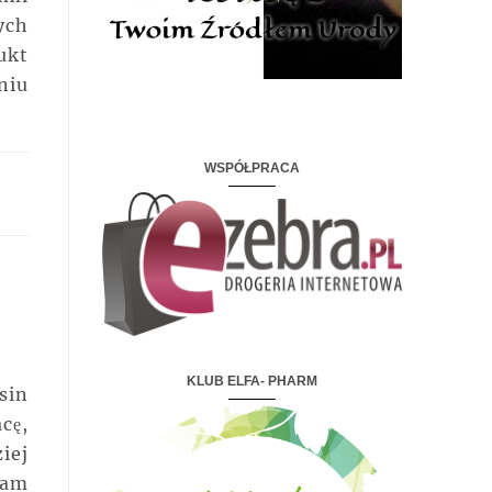
ych
ukt
niu
.
WSPÓŁPRACA
KLUB ELFA- PHARM
sin
cę,
iej
ram