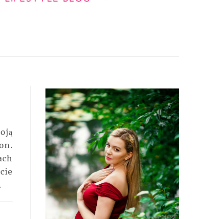
oją
on.
ach
cie
.