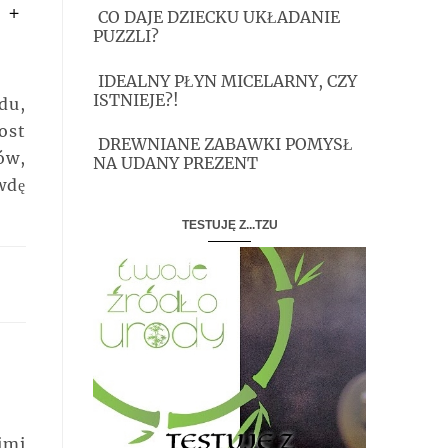
 +
CO DAJE DZIECKU UKŁADANIE
PUZZLI?
IDEALNY PŁYN MICELARNY, CZY
ISTNIEJE?!
du,
ost
DREWNIANE ZABAWKI POMYSŁ
ów,
NA UDANY PREZENT
wdę
TESTUJĘ Z...TZU
imi