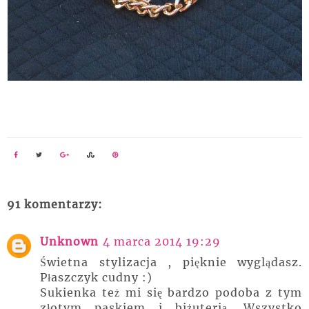
91 komentarzy:
Unknown
4 marca 2014 19:29
Świetna stylizacja , pięknie wyglądasz.
Płaszczyk cudny :)
Sukienka też mi się bardzo podoba z tym
złotym paskiem i biżuterią. Wszystko