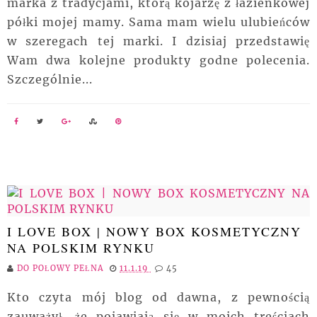
marka z tradycjami, którą kojarzę z łazienkowej
półki mojej mamy. Sama mam wielu ulubieńców
w szeregach tej marki. I dzisiaj przedstawię
Wam dwa kolejne produkty godne polecenia.
Szczególnie...
I LOVE BOX | NOWY BOX KOSMETYCZNY
NA POLSKIM RYNKU
DO POŁOWY PEŁNA
11.1.19
45
Kto czyta mój blog od dawna, z pewnością
zauważył, że pojawiają się w moich treściach