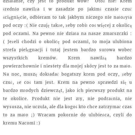
działanie, czy jest to produkt wow? Otóż nie! Krem
średnio nawilża i w zasadzie po jakimś czasie czuć
ściągnięcie, odbieram to tak jakbym niczego nie nałożyła
pod oczy :( Nie czuję także, żeby robił coś więcej z okolicą
pod oczami. Na pewno nie działa na nasze zmarszczki :
( Jeżeli chodzi o okolicę pod oczami, to moja ulubiona
strefa pielęgnacji i tutaj jestem bardzo surowa wobec
wszystkich kremów. Krem nawilżą bardzo
powierzchownie i niestety dla mojej skóry jest to za mało.
Na noc, muszę dokładać bogatszy krem pod oczy, żeby
czuć, że coś tam jest. Krem na pewno sprawdzi się u
bardzo młodych dziewcząt, jako ich pierwszy produkt na
te okolice. Produkt nie jest zły, nie podrażnia, nie
wysusza, nie uczula, ale dla kogoś kto chce zatrzymać czas
to za mało ;) Wracam pokornie do ulubieńca, czyli do
kremu Nacomi :)