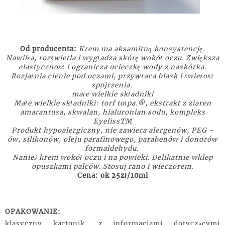
Od producenta:
Krem ma aksamitną konsystencję.
Nawilża, rozświetla i wygładza skórę wokół oczu. Zwiększa
elastyczność i ogranicza ucieczkę wody z naskórka.
Rozjaśnia cienie pod oczami, przywraca blask i świeżość
spojrzenia.
małe wielkie składniki
Małe wielkie składniki: torf tołpa.®, ekstrakt z ziaren
amarantusa, skwalan, hialuronian sodu, kompleks
EyelissTM
Produkt hypoalergiczny, nie zawiera alergenów, PEG -
ów, silikonów, oleju parafinowego, parabenów i donorów
formaldehydu.
Nanieś krem wokół oczu i na powieki. Delikatnie wklep
opuszkami palców. Stosuj rano i wieczorem.
Cena: ok 25zł/10ml
OPAKOWANIE:
klasyczny kartonik, z informacjami dotyczącymi