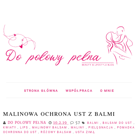
STRONA GŁÓWNA
WSPÓŁPRACA
O MNIE
MALINOWA OCHRONA UST Z BALMI
DO POŁOWY PEŁNA
10.2.19
57
BALMI
,
BALSAM DO UST
,
KWIATY
,
LIPS
,
MALINOWY BALSAM
,
MALINY
,
PIELĘGNACJA
,
POMADKA
OCHRONNA DO UST
,
RÓŻOWY BALSAM
,
USTA ZIMĄ