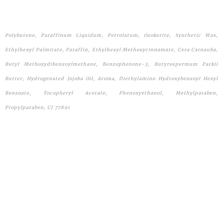
Polybutene, Paraffinum Liquidum, Petrolatum, Ozokerite, Synthetic Wax,
Ethylhexyl Palmitate, Paraffin, Ethylhexyl Methoxycinnamate, Cera Carnauba,
Butyl Methoxydibenzoylmethane, Benzophenone-3, Butyrospermum Parkii
Butter, Hydrogenated Jojoba Oil, Aroma, Diethylamino Hydroxybenzoyl Hexyl
Benzoate, Tocopheryl Acetate, Phenoxyethanol, Methylparaben,
Propylparaben, CI 77891