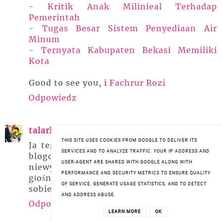
-
Kritik Anak Milinieal Terhadap
Pemerintah
-
Tugas Besar Sistem Penyediaan Air
Minum
-
Ternyata Kabupaten Bekasi Memiliki
Kota
Good to see you, i
Fachrur Rozi
Odpowiedz
talarkowa
11 lutego 2019 18:38
THIS SITE USES COOKIES FROM GOOGLE TO DELIVER ITS
Ja też jestem ciekawa, o co tyle szumu w
SERVICES AND TO ANALYZE TRAFFIC. YOUR IP ADDRESS AND
blogosferze jeśli chodzi o Balmi, ale po
USER-AGENT ARE SHARED WITH GOOGLE ALONG WITH
niewypale z Eosem, o którym też było
PERFORMANCE AND SECURITY METRICS TO ENSURE QUALITY
głośno i to w pozytywnym sensie, dałam
OF SERVICE, GENERATE USAGE STATISTICS, AND TO DETECT
sobie na razie na wstrzymanie:)
AND ADDRESS ABUSE.
Odpowiedz
LEARN MORE
OK