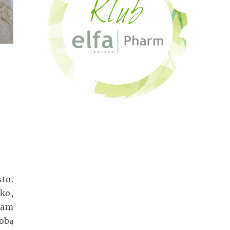
to.
ko,
nam
obą