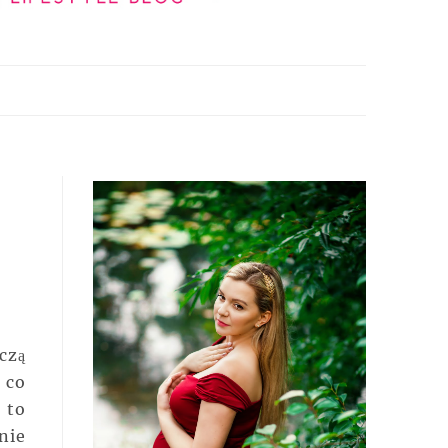
czą
 co
 to
nie