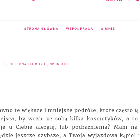
STRONA GŁÓWNA
WSPÓŁPRACA
O MNIE
YLE
,
PIELĘGNACJA CIAŁA
,
SPONGELLE
ówno te większe i mniejsze podróże, które często łą
jsca, by wozić ze sobą kilka kosmetyków, a to
je u Ciebie alergię, lub podrażnienia? Mam na
ędzie jeszcze szybsze, a Twoja wyjazdowa kąpiel 