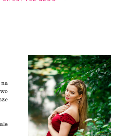
 na
two
sze
ale