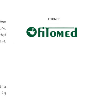
FITOMED
dium
oin,
rbyl
hol,
dna
użą