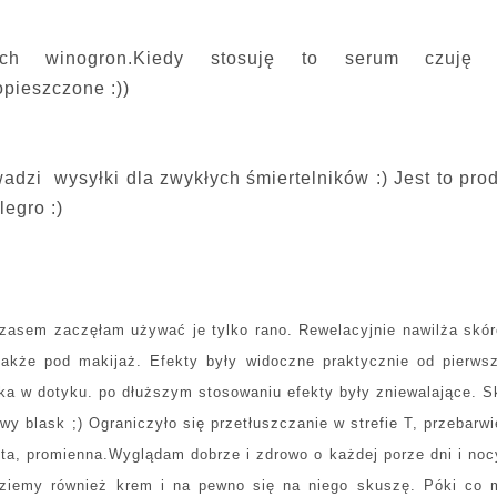
ich winogron.Kiedy stosuję to serum czuję 
pieszczone :))
adzi wysyłki dla zwykłych śmiertelników :) Jest to pro
legro :)
asem zaczęłam używać je tylko rano. Rewelacyjnie nawilża skór
także pod makijaż. Efekty były widoczne praktycznie od pierws
dka w dotyku. po dłuższym stosowaniu efekty były zniewalające. S
wy blask ;) Ograniczyło się przetłuszczanie w strefie T, przebarwi
ęta, promienna.Wyglądam dobrze i zdrowo o każdej porze dni i noc
ajdziemy również krem i na pewno się na niego skuszę. Póki co