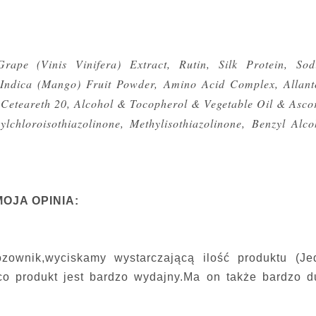
ape (Vinis Vinifera) Extract, Rutin, Silk Protein, So
 Indica (Mango) Fruit Powder, Amino Acid Complex, Allant
Ceteareth 20, Alcohol & Tocopherol & Vegetable Oil & Asco
chloroisothiazolinone, Methylisothiazolinone, Benzyl Alco
MOJA OPINIA:
zownik,wyciskamy wystarczającą ilość produktu (Je
co produkt jest bardzo wydajny.Ma on także bardzo d