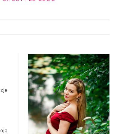
zję
oją