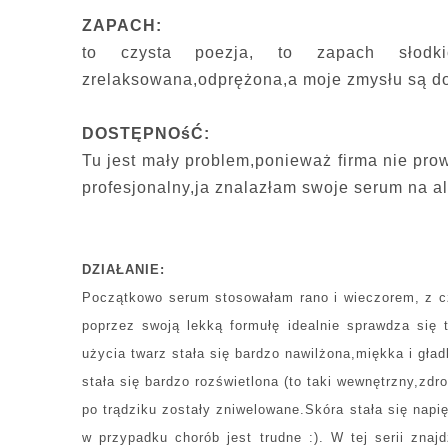
ZAPACH:
to czysta poezja, to zapach słodk
zrelaksowana,odprężona,a moje zmysłu są do
DOSTĘPNOśĆ:
Tu jest mały problem,ponieważ firma nie prow
profesjonalny,ja znalazłam swoje serum na al
DZIAŁANIE:
Początkowo serum stosowałam rano i wieczorem, z cz
poprzez swoją lekką formułę idealnie sprawdza się 
użycia twarz stała się bardzo nawilżona,miękka i gła
stała się bardzo rozświetlona (to taki wewnętrzny,zdro
po trądziku zostały zniwelowane.Skóra stała się napi
w przypadku chorób jest trudne :). W tej serii zn