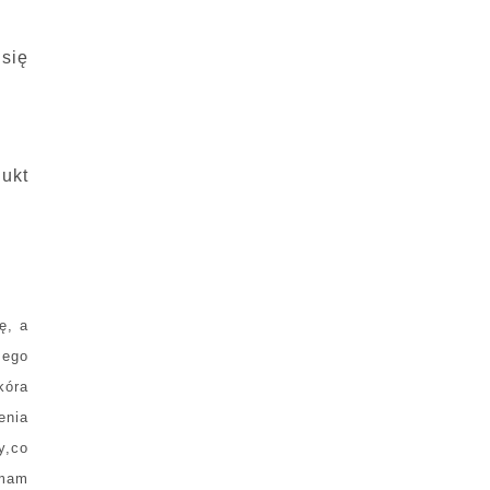
się
dukt
ę, a
zego
kóra
enia
y,co
 mam