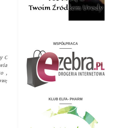
WSPÓŁPRACA
y C
wia
o ,
owę
KLUB ELFA- PHARM