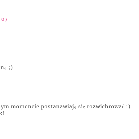
:07
ną ;)
ym momencie postanawiają się rozwichrować :)
k!