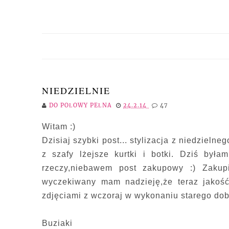
NIEDZIELNIE
DO POŁOWY PEŁNA
24.2.14
47
Witam :)
Dzisiaj szybki post... stylizacja z niedziel
z szafy lżejsze kurtki i botki. Dziś by
rzeczy,niebawem post zakupowy :) Zaku
wyczekiwany mam nadzieję,że teraz jakoś
zdjęciami z wczoraj w wykonaniu starego do
Buziaki