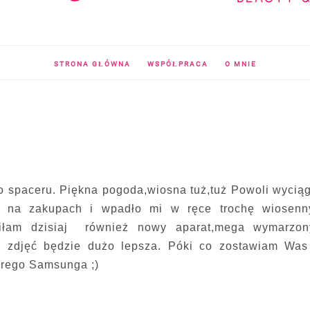
STRONA GŁÓWNA
WSPÓŁPRACA
O MNIE
nego spaceru. Piękna pogoda,wiosna tuż,tuż Powoli wyci
łam na zakupach i wpadło mi w ręce trochę wiosenn
piłam dzisiaj również nowy aparat,mega wymarzon
ć zdjęć będzie dużo lepsza. Póki co zostawiam Was
brego Samsunga ;)