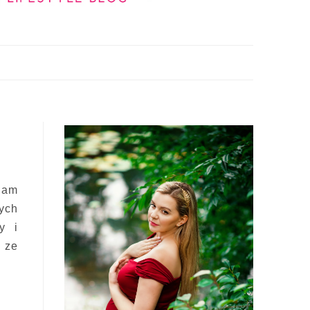
ągam
ych
y i
 ze