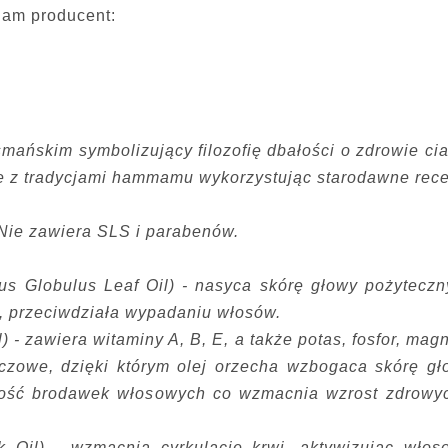
nam producent:
ńskim symbolizujący filozofię dbałości o zdrowie cia
e z tradycjami hammamu wykorzystując starodawne rece
 Nie zawiera SLS i parabenów.
us Globulus Leaf Oil) - nasyca skórę głowy pożyteczn
, przeciwdziała wypadaniu włosów.
 - zawiera witaminy A, B, E, a także potas, fosfor, mag
zczowe, dzięki którym olej orzecha wzbogaca skórę gł
ność brodawek włosowych co wzmacnia wzrost zdrowyc
Oil) - wzmacnia cyrkulację krwi, aktywizując włos