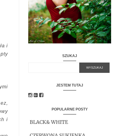
ła i
pty
SZUKAJ
JESTEM TUTAJ
ymi
nez,
POPULARNE POSTY
owy
h i
BLACK& WHITE
CZERWONA SUKIENKA
owe