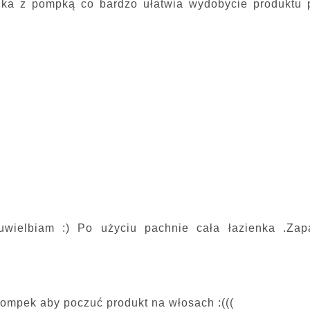
elka z pompką co bardzo ułatwia wydobycie produktu 
uwielbiam :) Po użyciu pachnie cała łazienka .Zap
pompek aby poczuć produkt na włosach :(((