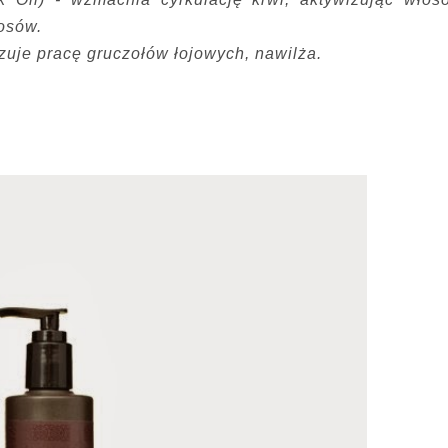
osów.
izuje pracę gruczołów łojowych, nawilża.