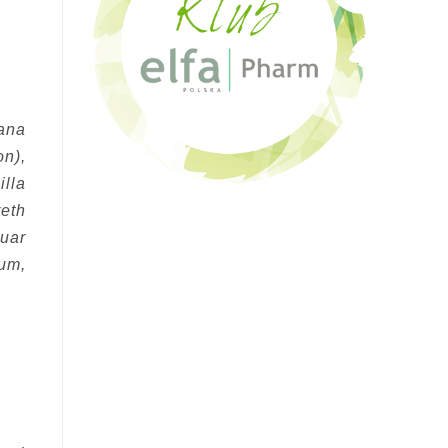
lana
n),
illa
eth
uar
fum,