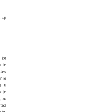
ocji
o,że
 nie
sów
 nie
te u
oje
,bo
też