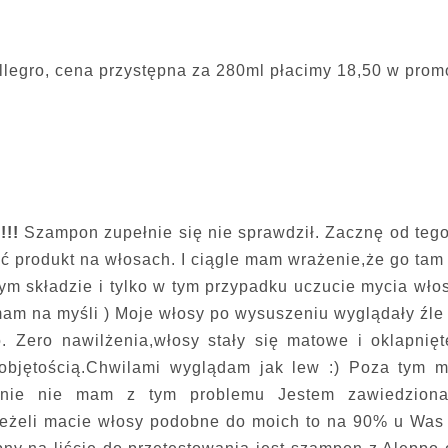
llegro, cena przystępna za 280ml płacimy 18,50 w prom
!!
Szampon zupełnie się nie sprawdził. Zacznę od teg
 produkt na włosach. I ciągle mam wrażenie,że go tam
m składzie i tylko w tym przypadku uczucie mycia wło
mam na myśli ) Moje włosy po wysuszeniu wyglądały źle
o. Zero nawilżenia,włosy stały się matowe i oklapnię
bjętością.Chwilami wyglądam jak lew :) Poza tym m
alnie nie mam z tym problemu Jestem zawiedziona
Jeżeli macie włosy podobne do moich to na 90% u Was 