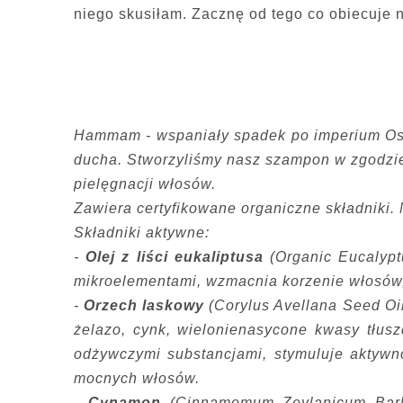
niego skusiłam. Zacznę od tego co obiecuje 
Hammam - wspaniały spadek po imperium Osma
ducha. Stworzyliśmy nasz szampon w zgodzi
pielęgnacji włosów.
Zawiera certyfikowane organiczne składniki.
Składniki aktywne:
-
Olej z liści eukaliptusa
(Organic Eucalypt
mikroelementami, wzmacnia korzenie włosów
-
Orzech laskowy
(Corylus Avellana Seed Oil)
żelazo, cynk, wielonienasycone kwasy tłus
odżywczymi substancjami, stymuluje aktyw
mocnych włosów.
-
Cynamon
(Cinnamomum Zeylanicum Bark 