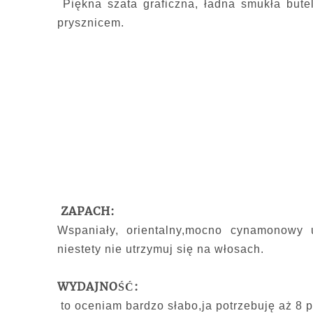
Piękna szata graficzna, ładna smukła but
prysznicem.
ZAPACH:
Wspaniały, orientalny,mocno cynamonowy 
niestety nie utrzymuj się na włosach.
WYDAJNOŚĆ:
to oceniam bardzo słabo,ja potrzebuję aż 8 