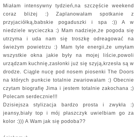
Miałam intensywny tydzień,na szczęście weekend
coraz bliżej :) Zaplanowałam spotkanie z
przyjaciółką,babskie pogaduszki i spa :)) A w
niedziele wycieczka :) Mam nadzieje,że pogoda się
utrzyma i uda nam się troszkę odreagować na
świeżym powietrzu :) Mam tyle energii,że umyłam
wszystkie okna jakie były na mojej liście,powoli
urządzam kuchnię,zasłonki już się szyją,krzesła są w
drodze. Ciągle nucę pod nosem piosenki The Doors
na których punkcie totalnie zwariowałam :) Obecnie
czytam biografię Jima i jestem totalnie zakochana ;)
Polecam serdecznie!!!
Dzisiejsza stylizacja bardzo prosta i zwykła :)
jeansy,biały top i mój płaszczyk uwielbiam go za
kolor :))) A Wam jak się podoba??