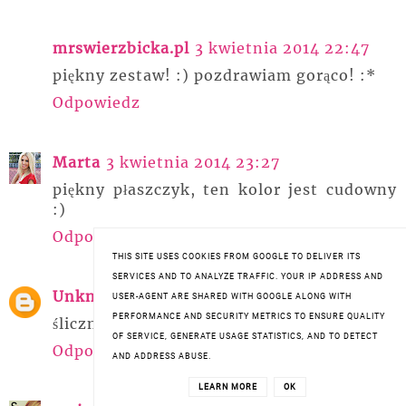
mrswierzbicka.pl
3 kwietnia 2014 22:47
piękny zestaw! :) pozdrawiam gorąco! :*
Odpowiedz
Marta
3 kwietnia 2014 23:27
piękny płaszczyk, ten kolor jest cudowny
:)
Odpowiedz
THIS SITE USES COOKIES FROM GOOGLE TO DELIVER ITS
SERVICES AND TO ANALYZE TRAFFIC. YOUR IP ADDRESS AND
Unknown
3 kwietnia 2014 23:33
USER-AGENT ARE SHARED WITH GOOGLE ALONG WITH
PERFORMANCE AND SECURITY METRICS TO ENSURE QUALITY
ślicznie Ci w tym płaszczyku :)
OF SERVICE, GENERATE USAGE STATISTICS, AND TO DETECT
Odpowiedz
AND ADDRESS ABUSE.
LEARN MORE
OK