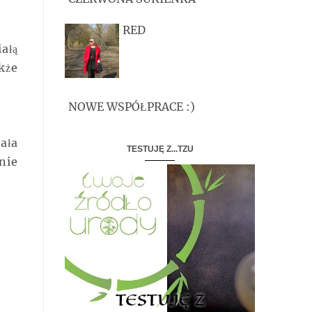
RED
ałą
kże
NOWE WSPÓŁPRACE :)
ała
TESTUJĘ Z...TZU
nie