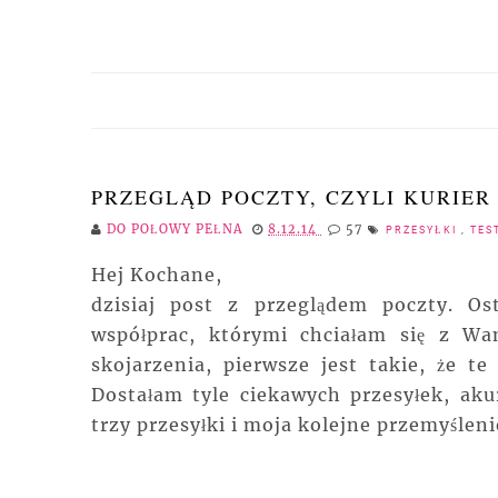
PRZEGLĄD POCZTY, CZYLI KURIER
DO POŁOWY PEŁNA
8.12.14
57
PRZESYŁKI
,
TES
Hej Kochane,
dzisiaj post z przeglądem poczty. Os
współprac, którymi chciałam się z Wa
skojarzenia, pierwsze jest takie, że t
Dostałam tyle ciekawych przesyłek, ak
trzy przesyłki i moja kolejne przemyślenie 