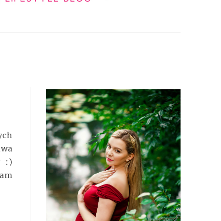
ych
dwa
 :)
łam