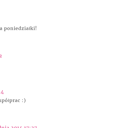
ła poniedziałki!
2
24
spółprac :)
dnia 2014 17:27