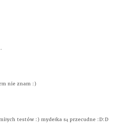
.
irm nie znam :)
miłych testów :) mydełka są przecudne :D:D