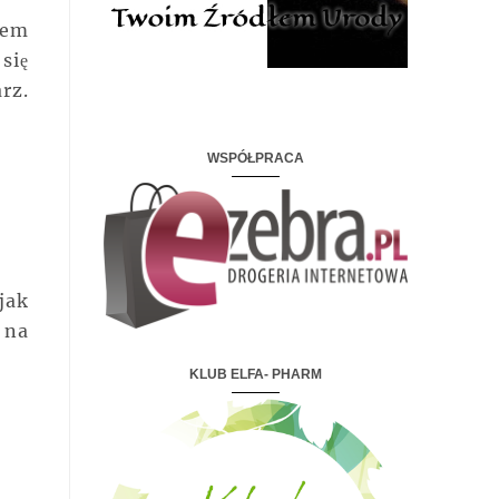
sem
się
rz.
WSPÓŁPRACA
jak
 na
KLUB ELFA- PHARM