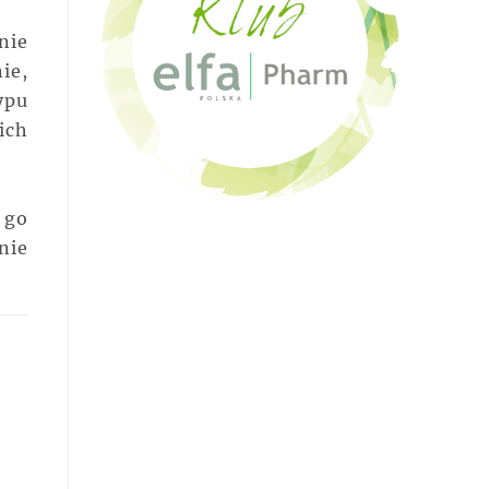
nie
ie,
ypu
ich
 go
nie