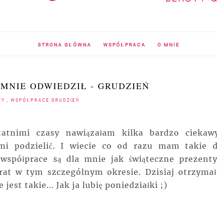
STRONA GŁÓWNA
WSPÓŁPRACA
O MNIE
 MNIE ODWIEDZIŁ - GRUDZIEŃ
TY
,
WSPÓŁPRACE GRUDZIEŃ
tatnimi czasy nawiązałam kilka bardzo ciekaw
mi podzielić. I wiecie co od razu mam takie 
e współprace są dla mnie jak świąteczne prezenty
urat w tym szczególnym okresie. Dzisiaj otrzyma
jest takie... Jak ja lubię poniedziałki ;)