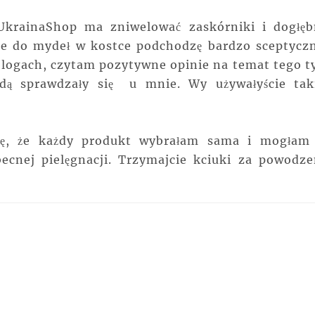
UkrainaShop ma zniwelować zaskórniki i dogłęb
 że do mydeł w kostce podchodzę bardzo sceptyczn
 blogach, czytam pozytywne opinie na temat tego t
ędą sprawdzały się u mnie. Wy używałyście tak
się, że każdy produkt wybrałam sama i mogłam
ecnej pielęgnacji. Trzymajcie kciuki za powodze