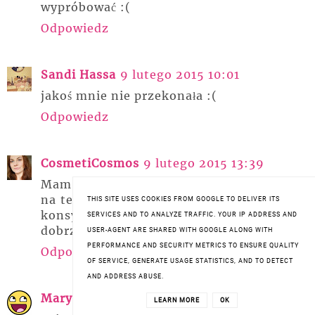
wypróbować :(
Odpowiedz
Sandi Hassa
9 lutego 2015 10:01
jakoś mnie nie przekonała :(
Odpowiedz
CosmetiCosmos
9 lutego 2015 13:39
Mam ją w zapasach, czeka sobie grzecznie
na testowanie :) Jestem jej ciekawa, lejąca
THIS SITE USES COOKIES FROM GOOGLE TO DELIVER ITS
konsystencja mnie nie zniechęci jeśli
SERVICES AND TO ANALYZE TRAFFIC. YOUR IP ADDRESS AND
dobrze się spisze na moich włoskach :)
USER-AGENT ARE SHARED WITH GOOGLE ALONG WITH
PERFORMANCE AND SECURITY METRICS TO ENSURE QUALITY
Odpowiedz
OF SERVICE, GENERATE USAGE STATISTICS, AND TO DETECT
AND ADDRESS ABUSE.
Maryśkka
9 lutego 2016 18:24
LEARN MORE
OK