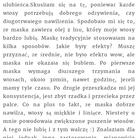
ulubieńca.Skusiłam się na tę, ponieważ każde
włosy potrzebują dobrego odżywienia, czy
długotrwałego nawilżenia. Spodobało mi się to,
że maska zawiera olej z lnu, który moje włosy
bardzo lubią. Maskę tradycyjnie stosowałam na
kilka sposobów. Jakie były efekty? Muszę
przyznać, że średnie, nie było efektu wow, ale
maska nie okazała się bublem. Po pierwsze
maska wymaga dłuższego trzymania na
włosach, około 30min, nawet godzinę, jeżeli
mamy tyle czasu. Po drugie przeszkadza mi jej
konsystencja, jest zbyt rzadka i przecieka przez
palce. Co na plus to fakt, że maska dobrze
nawilża, włosy są miękkie i lśniące. Niestety u
mnie powodowała zwiększone puszenie włosów.
A tego nie lubię i z tym walczę :) Znalazłam dla
niej jednak inne zastosowanie, mianowicie