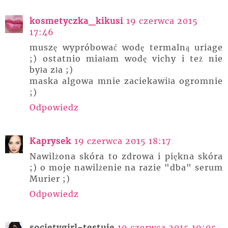
kosmetyczka_kikusi
19 czerwca 2015
17:46
muszę wypróbować wodę termalną uriage
;) ostatnio miałam wodę vichy i też nie
była zła ;)
maska algowa mnie zaciekawiła ogromnie
;)
Odpowiedz
Kaprysek
19 czerwca 2015 18:17
Nawilżona skóra to zdrowa i piękna skóra
;) o moje nawilżenie na razie "dba" serum
Murier ;)
Odpowiedz
societygirl-testuje
19 czerwca 2015 19:05