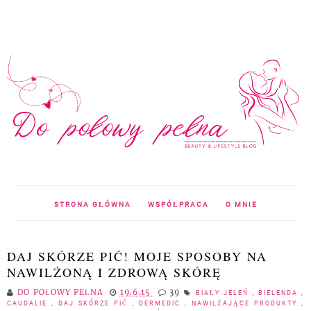
STRONA GŁÓWNA
WSPÓŁPRACA
O MNIE
DAJ SKÓRZE PIĆ! MOJE SPOSOBY NA
NAWILŻONĄ I ZDROWĄ SKÓRĘ
DO POŁOWY PEŁNA
19.6.15
39
BIAŁY JELEŃ
,
BIELENDA
,
CAUDALIE
,
DAJ SKÓRZE PIĆ
,
DERMEDIC
,
NAWILŻAJĄCE PRODUKTY
,