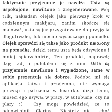
faktycznie przyjemnie je nawilża
.
Usta są
uspokojone, nawilżone i zregenerowane
. Mój
trik, nakładam olejek jako pierwszy krok w
codziennym makijażu, zanim skończę się
malować, usta są już przygotowane do przyjęcia
długotrwałej, lub mocno wysuszającej pomadki.
Olejek sprawdzi się także jako produkt nałożony
na pomadkę
, dzięki temu usta będą odżywione i
mniej spierzchnięte, Ten produkt, naprawdę
daję radę i polubiłam się z nim.
Usta są
przyjemnie nawilżone i wygładzone, same w
sobie prezentują się dobrze
. Podoba mi się
aplikacja, łatwa i przyjemna, nie wymaga
precyzji i patrzenia w lusterko. dizęi temu,
możeci ego używać w pracy, w autobusie, czy na
plaży :) Czy mogę powiedzieć, że to
odpowiednik Clarins... Niestety nie... choć