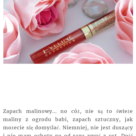
Zapach malinowy... no cóż, nie są to świeże
maliny z ogrodu babi, zapach sztuczny, jak
możecie się domyślać. Niemniej, nie jest duszący
i nie mam ochoty go od razu zmyć z ust. Dość