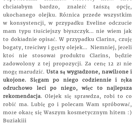
chciałabym bardzo, znaleźć tańszą opcję,
ukochanego olejku. Różnica przede wszystkim
w konsystencji, w przypadku Eveline odczucie
mam typu tłuściejszy błyszczyk... nie wiem jak
to dokładnie opisać. W przypadku Clarins, czuję
bogaty, treściwy i gęsty olejek... Niemniej, jeżeli
ktoś nie stosował produktu Clarins, będzie
zadowolony z tej propozycji. Za cenę 12 zł nie
mogę marudzić.
Usta są wygładzone, nawilżone i
ukojone. Sięgam po niego codziennie i ręka
odruchowo leci po niego, więc to najlepsza
rekomendacja
. Olejek się sprawdza, robi to co
robić ma. Lubię go i polecam Wam spróbować,
może okażę się Waszym kosmetycznym hitem :)
Buziakiii