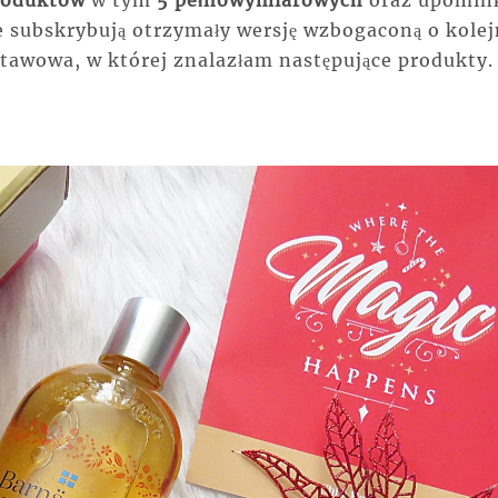
roduktów
w tym
5 pełnowymiarowych
oraz upomink
e subskrybują otrzymały wersję wzbogaconą o kolej
tawowa, w której znalazłam następujące produkty.