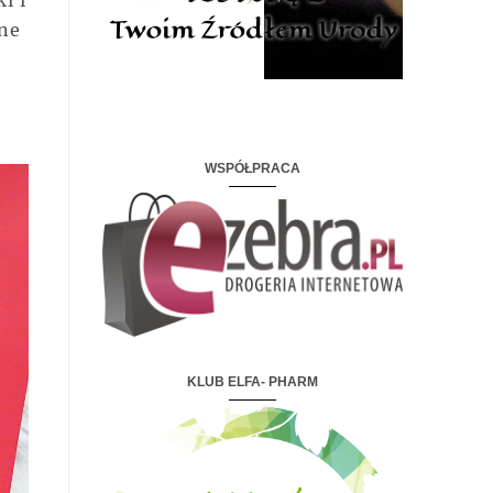
i i
ne
WSPÓŁPRACA
KLUB ELFA- PHARM