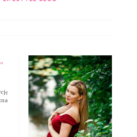
OX
cję
zna