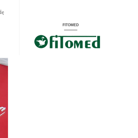
ię
FITOMED