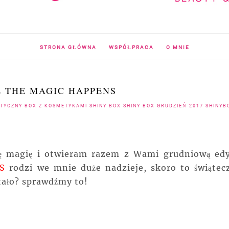
STRONA GŁÓWNA
WSPÓŁPRACA
O MNIE
E THE MAGIC HAPPENS
TYCZNY BOX Z KOSMETYKAMI SHINY BOX SHINY BOX GRUDZIEŃ 2017 SHINYB
 tę magię i otwieram razem z Wami grudniową edy
S
rodzi we mnie duże nadzieje, skoro to świątec
stało? sprawdźmy to!