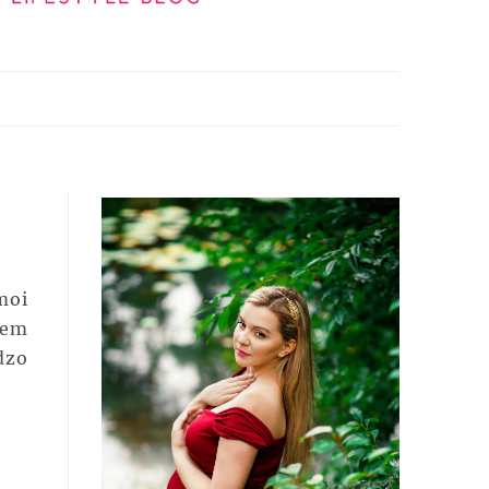
moi
rem
dzo