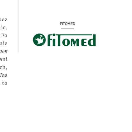
bez
FITOMED
ie,
 Po
nie
ały
ani
ch,
Was
 to