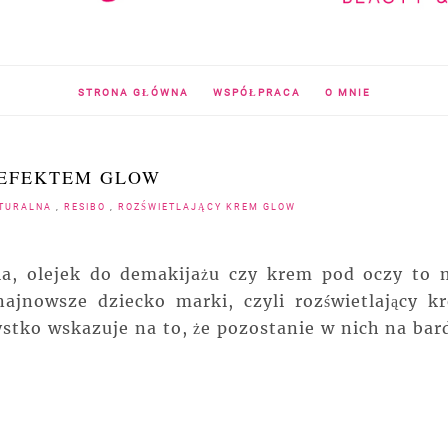
STRONA GŁÓWNA
WSPÓŁPRACA
O MNIE
 EFEKTEM GLOW
ATURALNA
,
RESIBO
,
ROZŚWIETLAJĄCY KREM GLOW
a, olejek do demakijażu czy krem pod oczy to 
najnowsze dziecko marki, czyli rozświetlający k
stko wskazuje na to, że pozostanie w nich na bar