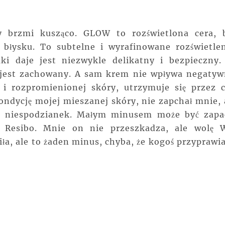
ry brzmi kusząco. GLOW to rozświetlona cera, 
 błysku. To subtelne i wyrafinowane rozświetlen
aki daje jest niezwykle delikatny i bezpieczny.
a jest zachowany. A sam krem nie wpływa negatyw
 i rozpromienionej skóry, utrzymuje się przez c
ondycję mojej mieszanej skóry, nie zapchał mnie, 
h niespodzianek. Małym minusem może być zapa
i Resibo. Mnie on nie przeszkadza, ale wolę 
iła, ale to żaden minus, chyba, że kogoś przyprawia