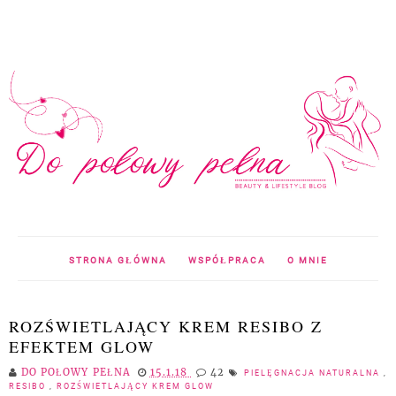
STRONA GŁÓWNA
WSPÓŁPRACA
O MNIE
ROZŚWIETLAJĄCY KREM RESIBO Z
EFEKTEM GLOW
DO POŁOWY PEŁNA
15.1.18
42
PIELĘGNACJA NATURALNA
,
RESIBO
,
ROZŚWIETLAJĄCY KREM GLOW