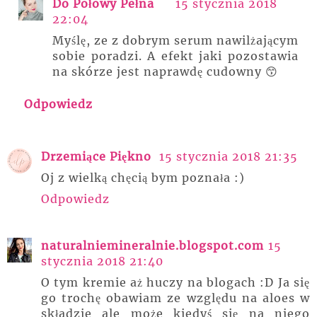
Do Połowy Pełna
15 stycznia 2018
22:04
Myślę, ze z dobrym serum nawilżającym
sobie poradzi. A efekt jaki pozostawia
na skórze jest naprawdę cudowny 😙
Odpowiedz
Drzemiące Piękno
15 stycznia 2018 21:35
Oj z wielką chęcią bym poznała :)
Odpowiedz
naturalniemineralnie.blogspot.com
15
stycznia 2018 21:40
O tym kremie aż huczy na blogach :D Ja się
go trochę obawiam ze względu na aloes w
składzie ale może kiedyś się na niego