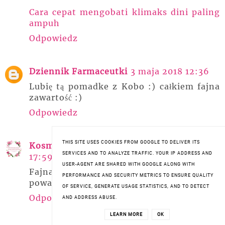
Cara cepat mengobati klimaks dini paling
ampuh
Odpowiedz
Dziennik Farmaceutki
3 maja 2018 12:36
Lubię tą pomadke z Kobo :) całkiem fajna
zawartość :)
Odpowiedz
THIS SITE USES COOKIES FROM GOOGLE TO DELIVER ITS
Kosmetyczne Imponderabilia
3 maja 2018
SERVICES AND TO ANALYZE TRAFFIC. YOUR IP ADDRESS AND
17:59
USER-AGENT ARE SHARED WITH GOOGLE ALONG WITH
Fajna zawartość, choć faktycznie mało
PERFORMANCE AND SECURITY METRICS TO ENSURE QUALITY
powalająca :)
OF SERVICE, GENERATE USAGE STATISTICS, AND TO DETECT
Odpowiedz
AND ADDRESS ABUSE.
LEARN MORE
OK