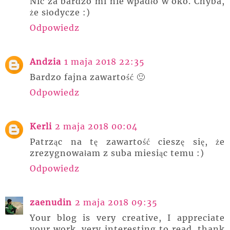
Nic za bardzo mi nie wpadło w oko. Chyba,
że słodycze :)
Odpowiedz
Andzia
1 maja 2018 22:35
Bardzo fajna zawartość 🙂
Odpowiedz
Kerli
2 maja 2018 00:04
Patrząc na tę zawartość cieszę się, że
zrezygnowałam z suba miesiąc temu :)
Odpowiedz
zaenudin
2 maja 2018 09:35
Your blog is very creative, I appreciate
your work. very interesting to read. thank