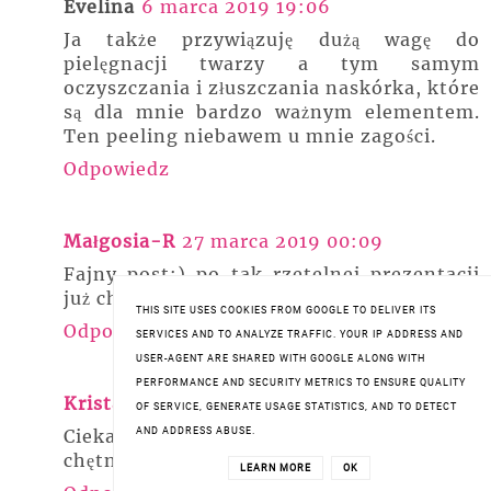
Evelina
6 marca 2019 19:06
Ja także przywiązuję dużą wagę do
pielęgnacji twarzy a tym samym
oczyszczania i złuszczania naskórka, które
są dla mnie bardzo ważnym elementem.
Ten peeling niebawem u mnie zagości.
Odpowiedz
Małgosia-R
27 marca 2019 00:09
Fajny post:) po tak rzetelnej prezentacji
już chcę go mieć:)
THIS SITE USES COOKIES FROM GOOGLE TO DELIVER ITS
Odpowiedz
SERVICES AND TO ANALYZE TRAFFIC. YOUR IP ADDRESS AND
USER-AGENT ARE SHARED WITH GOOGLE ALONG WITH
PERFORMANCE AND SECURITY METRICS TO ENSURE QUALITY
Krista
29 marca 2019 23:44
OF SERVICE, GENERATE USAGE STATISTICS, AND TO DETECT
Ciekawa prezentacja. Zapoluję na niego
AND ADDRESS ABUSE.
chętnie.
LEARN MORE
OK