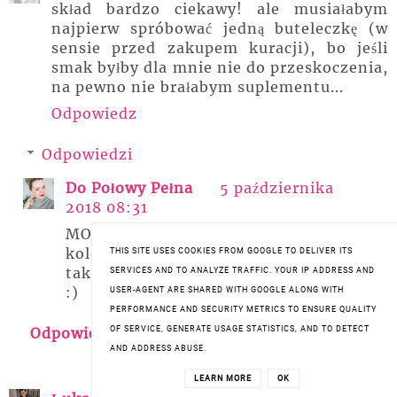
skład bardzo ciekawy! ale musiałabym
najpierw spróbować jedną buteleczkę (w
sensie przed zakupem kuracji), bo jeśli
smak byłby dla mnie nie do przeskoczenia,
na pewno nie brałabym suplementu...
Odpowiedz
Odpowiedzi
Do Połowy Pełna
5 października
2018 08:31
MOźżn asię przywzyczaić, z każda
kolejna buteleczką jeste lepiej. Moża
THIS SITE USES COOKIES FROM GOOGLE TO DELIVER ITS
także wymieszać suplement z sokiem
SERVICES AND TO ANALYZE TRAFFIC. YOUR IP ADDRESS AND
:)
USER-AGENT ARE SHARED WITH GOOGLE ALONG WITH
PERFORMANCE AND SECURITY METRICS TO ENSURE QUALITY
Odpowiedz
OF SERVICE, GENERATE USAGE STATISTICS, AND TO DETECT
AND ADDRESS ABUSE.
LEARN MORE
OK