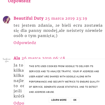
Odpowiedz
Beautiful Duty
25 marca 2019 23:19
też jestem zdania, że bieli ecru zostawia
się dla panny młodej,ale neistety niewiele
osób o tym pamięta;)
Odpowiedz
Ala
26 marca 2019 06:48
Ja to zawsze przed taką okazję przechodzę
THIS SITE USES COOKIES FROM GOOGLE TO DELIVER ITS
kilka ulubionych sklepów, przymierzam
SERVICES AND TO ANALYZE TRAFFIC. YOUR IP ADDRESS AND
kilka i wybieram tą w której czuję się
USER-AGENT ARE SHARED WITH GOOGLE ALONG WITH
najlepiej. Jeśli chodzi o kreacje na wesele
PERFORMANCE AND SECURITY METRICS TO ENSURE QUALITY
to omijam właśnie odcienie bieli i ecri, a
OF SERVICE, GENERATE USAGE STATISTICS, AND TO DETECT
jeśli chodzi o długość to zdecydowanie
AND ADDRESS ABUSE.
krótkie, w maxi źle się czuję.
LEARN MORE
OK
Odpowiedz