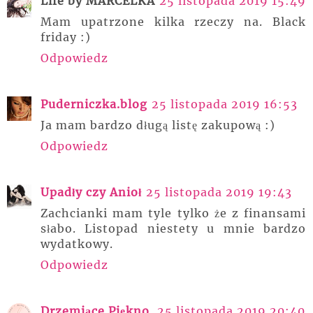
Life by MARCELKA
25 listopada 2019 15:49
Mam upatrzone kilka rzeczy na. Black
friday :)
Odpowiedz
Puderniczka.blog
25 listopada 2019 16:53
Ja mam bardzo długą listę zakupową :)
Odpowiedz
Upadły czy Anioł
25 listopada 2019 19:43
Zachcianki mam tyle tylko że z finansami
słabo. Listopad niestety u mnie bardzo
wydatkowy.
Odpowiedz
Drzemiące Piękno
25 listopada 2019 20:40