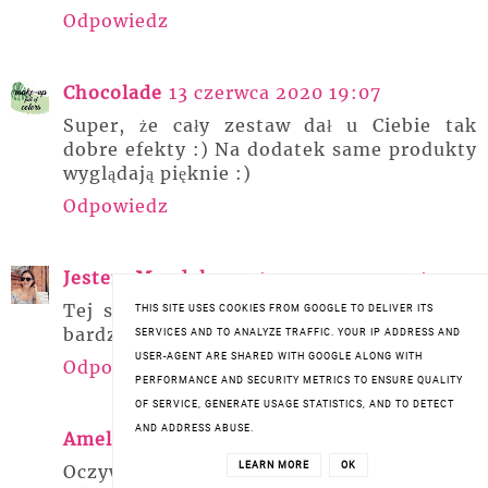
Odpowiedz
Chocolade
13 czerwca 2020 19:07
Super, że cały zestaw dał u Ciebie tak
dobre efekty :) Na dodatek same produkty
wyglądają pięknie :)
Odpowiedz
Jestem Magdalena
14 czerwca 2020 14:09
Tej serii niestety nie miałam ale ogólnie
THIS SITE USES COOKIES FROM GOOGLE TO DELIVER ITS
bardzo lubię kosmetyki tej marki :)
SERVICES AND TO ANALYZE TRAFFIC. YOUR IP ADDRESS AND
USER-AGENT ARE SHARED WITH GOOGLE ALONG WITH
Odpowiedz
PERFORMANCE AND SECURITY METRICS TO ENSURE QUALITY
OF SERVICE, GENERATE USAGE STATISTICS, AND TO DETECT
AND ADDRESS ABUSE.
Amelia
30 czerwca 2020 11:44
LEARN MORE
OK
Oczywiście, że możliwe. Znam już kilka