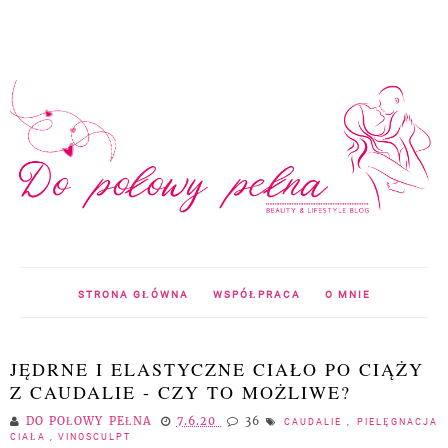
STRONA GŁÓWNA
WSPÓŁPRACA
O MNIE
JĘDRNE I ELASTYCZNE CIAŁO PO CIĄŻY
Z CAUDALIE - CZY TO MOŻLIWE?
DO POŁOWY PEŁNA
7.6.20
36
CAUDALIE
,
PIELĘGNACJA
CIAŁA
,
VINOSCULPT