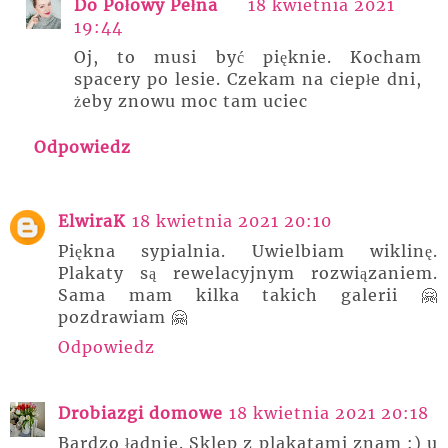
Do Połowy Pełna
18 kwietnia 2021
19:44
Oj, to musi być pięknie. Kocham
spacery po lesie. Czekam na ciepłe dni,
żeby znowu moc tam uciec
Odpowiedz
ElwiraK
18 kwietnia 2021 20:10
Piękna sypialnia. Uwielbiam wiklinę.
Plakaty są rewelacyjnym rozwiązaniem.
Sama mam kilka takich galerii 🤗
pozdrawiam 🤗
Odpowiedz
Drobiazgi domowe
18 kwietnia 2021 20:18
Bardzo ładnie. Sklep z plakatami znam :) u