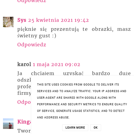
Odpowiedz
Sys
25 kwietnia 2021 19:42
pięknie się prezentują te obrazki, masz
świetny gust :)
Odpowiedz
karol
1 maja 2021 09:02
Ja chciałem uzyskać bardzo duże
odszkodowanie i skorzystałem z bardzo
THIS SITE USES COOKIES FROM GOOGLE TO DELIVER ITS
profesjonalnej firmy 514 455 736 . z tej
SERVICES AND TO ANALYZE TRAFFIC. YOUR IP ADDRESS AND
firmy warto skorzystać.
USER-AGENT ARE SHARED WITH GOOGLE ALONG WITH
Odpowiedz
PERFORMANCE AND SECURITY METRICS TO ENSURE QUALITY
OF SERVICE, GENERATE USAGE STATISTICS, AND TO DETECT
AND ADDRESS ABUSE.
Kinga K.
2 maja 2021 17:54
LEARN MORE
OK
Tworzą super klimat ❤