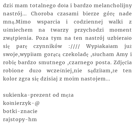
dziś mam totalnego doła i bardzo melancholijny
nastrój... Choroba czasami bierze górę nade
mną.Mimo wsparcia i codziennej walki z
uśmiechem na twarzy przychodzi moment
zwątpienia. Poza tym na ten nastrój uzbierało
się parę czynników ://// Wypłakałam już
swoje,wypiłam gorącą czekoladę ,słucham Amy i
robię bardzo smutnego ,czarnego posta. Zdjęcia
robione dużo wcześniej,nie sądziłam,że ten
kolor zgra się dzisiaj z moim nastojem...
sukienka-prezent od męża
kołnierzyk-@
botki-znacie
rajstopy-hm