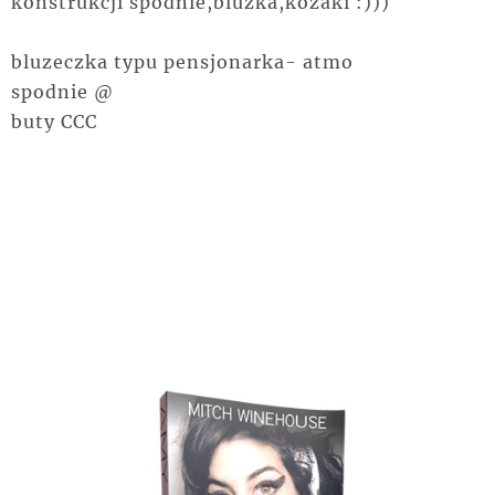
konstrukcji spodnie,bluzka,kozaki :)))
bluzeczka typu pensjonarka- atmo
spodnie @
buty CCC