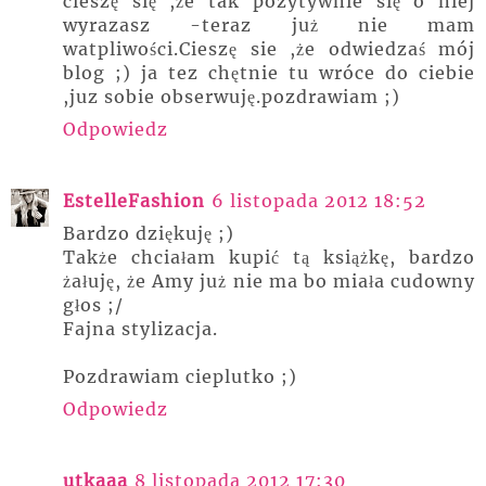
cieszę się ,że tak pozytywnie się o niej
wyrazasz -teraz już nie mam
watpliwości.Cieszę sie ,że odwiedzaś mój
blog ;) ja tez chętnie tu wróce do ciebie
,juz sobie obserwuję.pozdrawiam ;)
Odpowiedz
EstelleFashion
6 listopada 2012 18:52
Bardzo dziękuję ;)
Także chciałam kupić tą książkę, bardzo
żałuję, że Amy już nie ma bo miała cudowny
głos ;/
Fajna stylizacja.
Pozdrawiam cieplutko ;)
Odpowiedz
utkaaa
8 listopada 2012 17:30