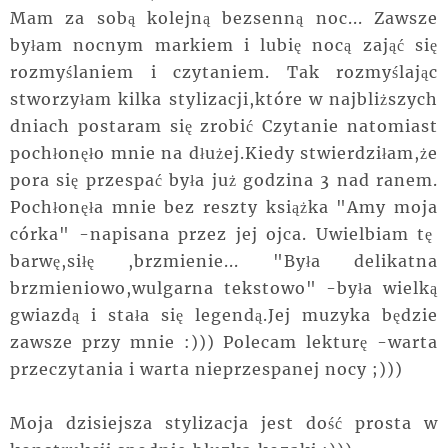
Mam za sobą kolejną bezsenną noc... Zawsze
byłam nocnym markiem i lubię nocą zająć się
rozmyślaniem i czytaniem. Tak rozmyślając
stworzyłam kilka stylizacji,które w najbliższych
dniach postaram się zrobić Czytanie natomiast
pochłonęło mnie na dłużej.Kiedy stwierdziłam,że
pora się przespać była już godzina 3 nad ranem.
Pochłonęła mnie bez reszty książka "Amy moja
córka" -napisana przez jej ojca. Uwielbiam tę
barwę,siłę ,brzmienie... "Była delikatna
brzmieniowo,wulgarna tekstowo" -była wielką
gwiazdą i stała się legendą.Jej muzyka będzie
zawsze przy mnie :))) Polecam lekturę -warta
przeczytania i warta nieprzespanej nocy ;)))
Moja dzisiejsza stylizacja jest dość prosta w