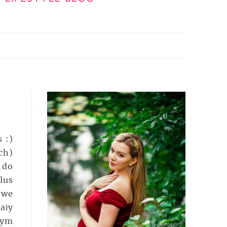
 :)
ch)
 do
lus
owe
ały
tym