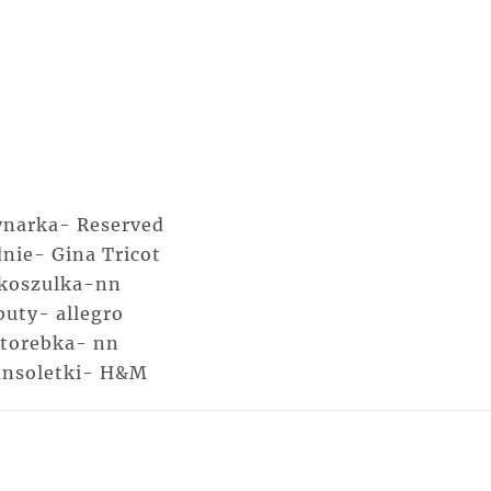
narka- Reserved
nie- Gina Tricot
koszulka-nn
buty- allegro
torebka- nn
ansoletki- H&M