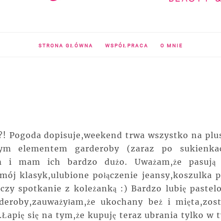
STRONA GŁÓWNA
WSPÓŁPRACA
O MNIE
! Pogoda dopisuje,weekend trwa wszystko na plus
onym elementem garderoby (zaraz po sukienka
am i mam ich bardzo dużo. Uważam,że pasują
 mój klasyk,ulubione połączenie jeansy,koszulka p
czy spotkanie z koleżanką :) Bardzo lubię pastel
rderoby,zauważyłam,że ukochany beż i mięta,zost
u.Łapię się na tym,że kupuję teraz ubrania tylko w 