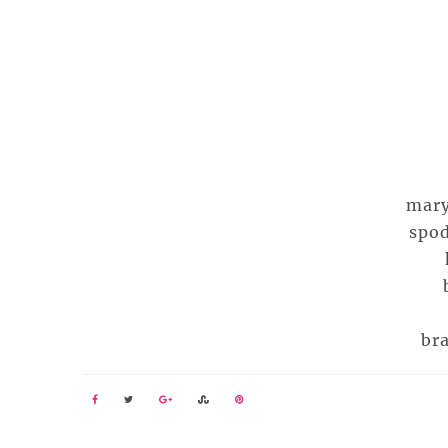
mary
spod
br