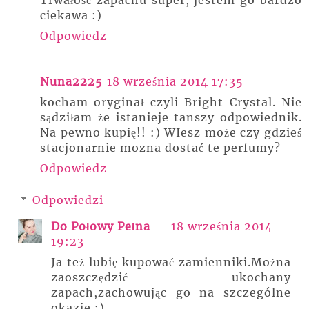
Trwałość zapachu super, jestem go bardzo
ciekawa :)
Odpowiedz
Nuna2225
18 września 2014 17:35
kocham oryginał czyli Bright Crystal. Nie
sądziłam że istanieje tanszy odpowiednik.
Na pewno kupię!! :) WIesz może czy gdzieś
stacjonarnie mozna dostać te perfumy?
Odpowiedz
Odpowiedzi
Do Połowy Pełna
18 września 2014
19:23
Ja też lubię kupować zamienniki.Można
zaoszczędzić ukochany
zapach,zachowując go na szczególne
okazje :)