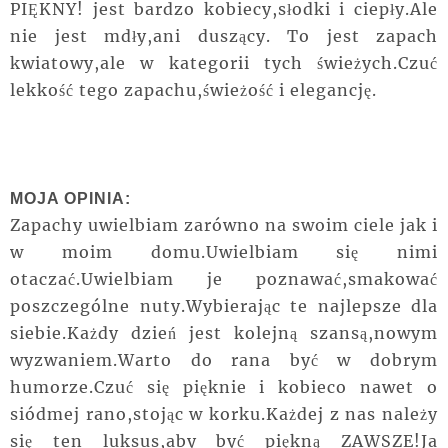
PIĘKNY! jest bardzo kobiecy,słodki i ciepły.Ale
nie jest mdły,ani duszący. To jest zapach
kwiatowy,ale w kategorii tych świeżych.Czuć
lekkość tego zapachu,świeżość i elegancję.
MOJA OPINIA:
Zapachy uwielbiam zarówno na swoim ciele jak i
w moim domu.Uwielbiam się nimi
otaczać.Uwielbiam je poznawać,smakować
poszczególne nuty.Wybierając te najlepsze dla
siebie.Każdy dzień jest kolejną szansą,nowym
wyzwaniem.Warto do rana być w dobrym
humorze.Czuć się pięknie i kobieco nawet o
siódmej rano,stojąc w korku.Każdej z nas należy
się ten luksus,aby być piękną ZAWSZE!Ja