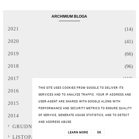
ARCHIWUM BLOGA
2021
(14)
2020
(41)
2019
(66)
2018
(96)
2017
(119)
THIS SITE USES COOKIES FROM GOOGLE TO DELIVER ITS
2016
(122)
SERVICES AND TO ANALYZE TRAFFIC. YOUR IP ADDRESS AND
USER-AGENT ARE SHARED WITH GOOGLE ALONG WITH
2015
(149)
PERFORMANCE AND SECURITY METRICS TO ENSURE QUALITY
2014
(160)
OF SERVICE, GENERATE USAGE STATISTICS, AND TO DETECT
AND ADDRESS ABUSE.
GRUDNIA
(17)
LEARN MORE
OK
LISTOPADA
(20)