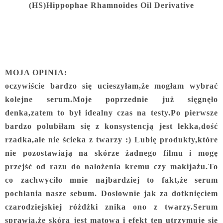
(HS)Hippophae Rhamnoides Oil Derivative
MOJA OPINIA:
oczywiście bardzo się ucieszyłam,że mogłam wybrać
kolejne serum.Moje poprzednie już sięgnęło
denka,zatem to był idealny czas na testy.Po pierwsze
bardzo polubiłam się z konsystencją jest lekka,dość
rzadka,ale nie ścieka z twarzy :) Lubię produkty,które
nie pozostawiają na skórze żadnego filmu i mogę
przejść od razu do nałożenia kremu czy makijażu.To
co zachwyciło mnie najbardziej to fakt,że serum
pochłania nasze sebum. Dosłownie jak za dotknięciem
czarodziejskiej różdżki znika ono z twarzy.Serum
sprawia,że skóra jest matowa i efekt ten utrzymuje się