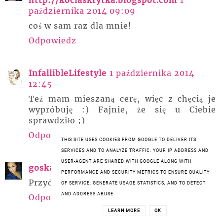
października 2014 09:09
coś w sam raz dla mnie!
Odpowiedz
InfallibleLifestyle
1 października 2014
12:45
Też mam mieszaną cerę, więc z chęcią je
wypróbuję :) Fajnie, że się u Ciebie
sprawdziło ;)
Odpowiedz
THIS SITE USES COOKIES FROM GOOGLE TO DELIVER ITS
SERVICES AND TO ANALYZE TRAFFIC. YOUR IP ADDRESS AND
USER-AGENT ARE SHARED WITH GOOGLE ALONG WITH
goskaaa
1 października 2014 15:04
PERFORMANCE AND SECURITY METRICS TO ENSURE QUALITY
Przydałoby mi się coś takiego :)
OF SERVICE, GENERATE USAGE STATISTICS, AND TO DETECT
AND ADDRESS ABUSE.
Odpowiedz
LEARN MORE
OK