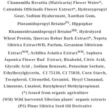
Chamomilla Recutita (Matricaria) Flower Water*,
Calendula Officinalis Flower Extract*, Hydroxypropyl
Guar, Sodium Hyaluronate, Xanthan Gum,
PS
Pineamidopropyl Betaine
, Hippophae
HR
Rhamnoidesamidopropyl Betaine
, Hydrolyzed
Wheat Protein, Quercus Robur Bark Extract*, Nepeta
Sibirica ExtractWH, Parfum, Geranium Sibiricum
WH
WH
Extract
, Achillea Asiatica Extract
, Sophora
Japonica Flower Bud Extract, Bisabolol, Citric Acid,
Glycolic Acid , Sodium Benzoate, Potassium Sorbate,
Ethylhexylglycerin, CI 75130, CI 75810, Corn Starch,
Tocopherol, Citronellol, Geraniol, Hexyl Cinnamal,
Limonene, Linalool, Butylphenyl Methylpropional.
(*) Issued from organic agriculture
(WH) Wild harvested Siberian plants` organic extracts
(PS) Pinus Sibirica Seed Oil Derivative