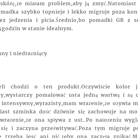
 skórę,że miałam problem,aby ją zmyć.Natomiast
Pomadka szybko topnieje i lekko migruje poza kon
ez jedzenia i picia.Średnio,bo pomadki GR z se
5godzin w stanie idealnym.
ny i niedrażniący
li chodzi o ten produkt.Oczywiście kolor j
,wystarczy pomalować usta jedną wartwą i są 
o intensywny,wyrazisty,mam wrażenie,że ożywia m
miast szminka dośc dziwnie się zachowuje na mo
rażenie,że ona spływa z ust..Po nałożeniu wygl
 się i zaczyna prześwitywać.Poza tym migruje p
ie trzeba jesć ani pić,żeby ona zaczęła znikać.