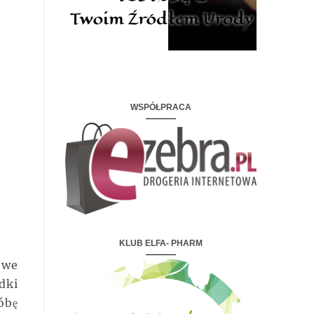
WSPÓŁPRACA
KLUB ELFA- PHARM
owe
dki
róbę