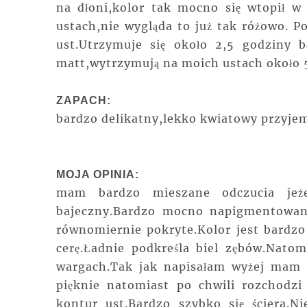
na dłoni,kolor tak mocno się wtopił w
ustach,nie wygląda to już tak różowo. 
ust.Utrzymuje się około 2,5 godziny b
matt,wytrzymują na moich ustach około 
ZAPACH:
bardzo delikatny,lekko kwiatowy przyjem
MOJA OPINIA:
mam bardzo mieszane odczucia jeże
bajeczny.Bardzo mocno napigmentowany
równomiernie pokryte.Kolor jest bardz
cerę.Ładnie podkreśla biel zębów.Nato
wargach.Tak jak napisałam wyżej mam w
pięknie natomiast po chwili rozchodzi
kontur ust.Bardzo szybko się ściera.N