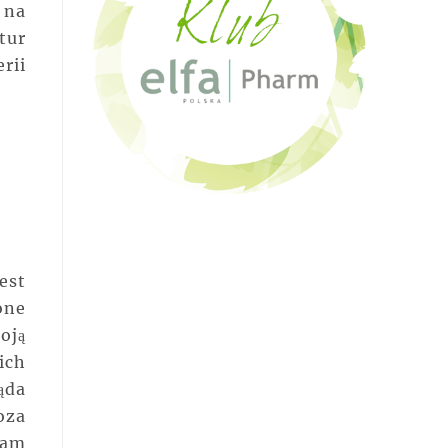
 na
tur
rii
est
one
oją
ich
ąda
oza
Mam