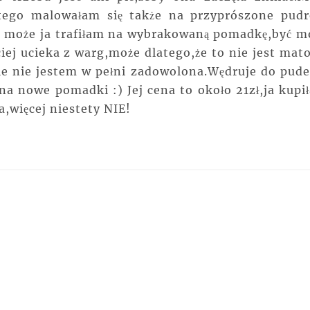
atego malowałam się także na przyprószone pud
yć może ja trafiłam na wybrakowaną pomadkę,być m
iej ucieka z warg,może dlatego,że to nie jest mat
le nie jestem w pełni zadowolona.Wędruje do pude
na nowe pomadki :) Jej cena to około 21zł,ja kupi
a,więcej niestety NIE!