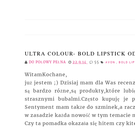
ULTRA COLOUR- BOLD LIPSTICK O
DO POŁOWY PEŁNA
22.9.14
55
AVON
,
BOLD LI
WitamKochane,
już jestem ;) Dzisiaj mam dla Was recen
są bardzo różne,są produkty,które lubię
strasznymi bubalmi.Często kupuję je 
Sentyment mam także do szminek,a raczej
w zasadzie każda nowość w tym temacie m
Czy ta pomadka okazała się hitem czy ki