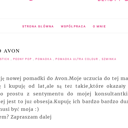
STRONA GŁÓWNA
WSPÓŁPRACA
O MNIE
D AVON
PSTICK
,
PEONY POP
,
POMADKA
,
POMADKA ULTRA COLOUR
,
SZMINKA
zję nowej pomadki do Avon.Moje uczucia do tej ma
 i kupuję od lat,ale są też takie,które okazały 
po prostu z sentymentu do mojej konsultantki
 jest to już obsesja.Kupuję ich bardzo bardzo duż
usi być moja :)
tem? Zapraszam dalej