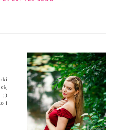
rki
się
 ;)
o i