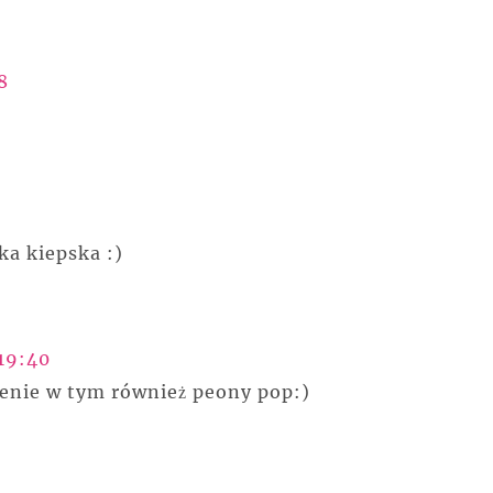
8
ka kiepska :)
19:40
enie w tym również peony pop:)