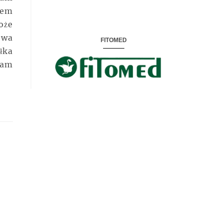
rem
oże
owa
FITOMED
łka
łam