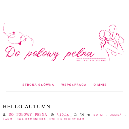
STRONA GŁÓWNA
WSPÓŁPRACA
O MNIE
HELLO AUTUMN
DO POŁOWY PEŁNA
3.10.14
59
BOTKI
,
JESIEŃ
,
KARMELOWA RAMONESKA
,
SWETER CEKINY H&M