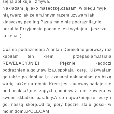
się ją aplikuje i zmywa.
Nakładam ją jako maseczkę,czasami w biegu myje
nią twarz jak żelem,innym razem używam jak
klasyczny peeling.Pasta mnie nie podrażniła,nie
uczuliła.Przyjemnie pachnie,jest wydajna i jeszcze
ta cena :)
Coś na podrażnienia Alantan Dermoline,pierwszy raz
kupiłam ten krem i przepadłam.Działa
REWELACYJNIE! Pięknie łagodzi
podrażnienia,goi,nawilża,uspokaja cerę. Używałam
go także po depilacji,a czasami nakładałam grubszą
wartę także na dłonie.Krem jest cudowny,nadaje się
pod makijaż,nie zapycha,ponieważ nie zawiera w
swoim składzie parafiny.A co najważniejsze leczy i
goi naszą skórę.Od tej pory będzie stale gościł w
moim domu.POLECAM