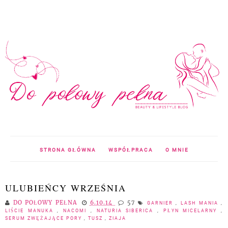
STRONA GŁÓWNA
WSPÓŁPRACA
O MNIE
ULUBIEŃCY WRZEŚNIA
DO POŁOWY PEŁNA
6.10.14
57
GARNIER
,
LASH MANIA
,
LIŚCIE MANUKA
,
NACOMI
,
NATURIA SIBERICA
,
PŁYN MICELARNY
,
SERUM ZWĘŻAJĄCE PORY
,
TUSZ
,
ZIAJA