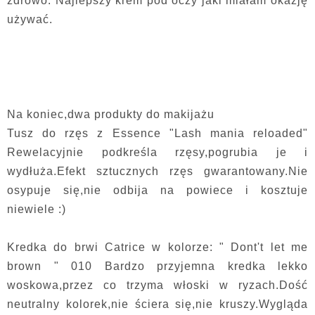
zdrowo. Najlepszy krem pod oczy jaki miałam okazję
używać.
Na koniec,dwa produkty do makijażu
Tusz do rzęs z Essence "Lash mania reloaded"
Rewelacyjnie podkreśla rzęsy,pogrubia je i
wydłuża.Efekt sztucznych rzęs gwarantowany.Nie
osypuje się,nie odbija na powiece i kosztuje
niewiele :)
Kredka do brwi Catrice w kolorze: " Dont't let me
brown " 010 Bardzo przyjemna kredka lekko
woskowa,przez co trzyma włoski w ryzach.Dość
neutralny kolorek,nie ściera się,nie kruszy.Wygląda