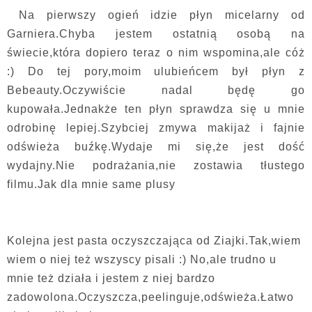
Na pierwszy ogień idzie płyn micelarny od
Garniera.Chyba jestem ostatnią osobą na
świecie,która dopiero teraz o nim wspomina,ale cóż
:) Do tej pory,moim ulubieńcem był płyn z
Bebeauty.Oczywiście nadal będę go
kupowała.Jednakże ten płyn sprawdza się u mnie
odrobinę lepiej.Szybciej zmywa makijaż i fajnie
odświeża buźkę.Wydaje mi się,że jest dość
wydajny.Nie podrażania,nie zostawia tłustego
filmu.Jak dla mnie same plusy
Kolejna jest pasta oczyszczająca od Ziajki.Tak,wiem
wiem o niej też wszyscy pisali :) No,ale trudno u
mnie też działa i jestem z niej bardzo
zadowolona.Oczyszcza,peelinguje,odświeża.Łatwo