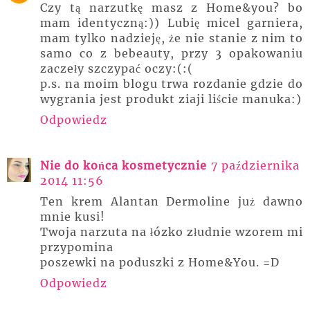
Czy tą narzutkę masz z Home&you? bo
mam identyczną:)) Lubię micel garniera,
mam tylko nadzieję, że nie stanie z nim to
samo co z bebeauty, przy 3 opakowaniu
zaczeły szczypać oczy:(:(
p.s. na moim blogu trwa rozdanie gdzie do
wygrania jest produkt ziaji liście manuka:)
Odpowiedz
Nie do końca kosmetycznie
7 października
2014 11:56
Ten krem Alantan Dermoline już dawno
mnie kusi!
Twoja narzuta na łózko złudnie wzorem mi
przypomina
poszewki na poduszki z Home&You. =D
Odpowiedz