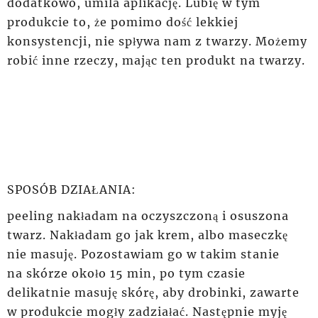
dodatkowo, umila aplikację. Lubię w tym
produkcie to, że pomimo dość lekkiej
konsystencji, nie spływa nam z twarzy. Możemy
robić inne rzeczy, mając ten produkt na twarzy.
SPOSÓB DZIAŁANIA:
peeling
nakładam
na oczyszczoną i osuszona
twarz.
Nakładam
go jak krem, albo maseczkę
nie masuję.
Pozostawiam
go w takim stanie
na
skórze
około 15 min, po tym czasie
delikatnie masuję skórę, aby drobinki, zawarte
w produkcie mogły
zadziałać
. Następnie myję