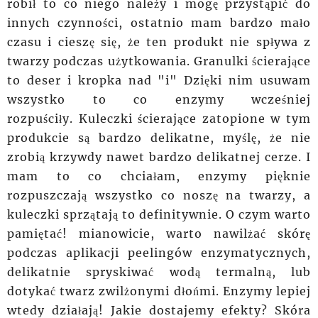
robił to co niego należy i mogę przystąpić do
innych czynności, ostatnio mam bardzo mało
czasu i cieszę się, że ten produkt nie spływa z
twarzy podczas użytkowania. Granulki ścierające
to deser i kropka nad "i"
Dzięki
nim usuwam
wszystko to co enzymy wcześniej
rozpuściły.
Kuleczki
ścierające zatopione w tym
produkcie są bardzo delikatne, myślę, że nie
zrobią krzywdy nawet bardzo delikatnej cerze. I
mam to co chciałam, enzymy pięknie
rozpuszczają wszystko co noszę na twarzy, a
kuleczki sprzątają to
definitywnie
. O czym warto
pamiętać! mianowicie, warto nawilżać skórę
podczas aplikacji peelingów enzymatycznych,
delikatnie
spryskiwać
wodą termalną, lub
dotykać
twarz
zwilżonymi dłońmi. Enzymy lepiej
wtedy działają! Jakie dostajemy efekty? Skóra