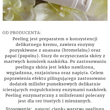
OD PRODUCENTA:
Peeling jest preparatem o konsystencji
delikatnego kremu, zawiera enzymy
pozyskiwane z ananasa
(bromelainę)
oraz
papai
(papainę).
Służy do oczyszczania skóry z
martwych komórek naskórka. Po zastosowaniu
peelingu skóra jest lekko nawilżona,
wygładzona, rozjaśniona oraz napięta. Celem
poprawienia efektu pilingującego zastosowano
dodatek
milisfer pumeksowych
delikatnie
ścierających rozpulchniony enzymami naskórek.
Peeling enzymatyczny z milisferami polecany
jest dla
cer tłustych i mieszanych
.
Stosowanie:
nałożyć cienką warstwę peelingu