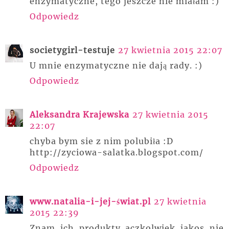
enzymatyczne, tego jeszcze nie miałam :)
Odpowiedz
societygirl-testuje
27 kwietnia 2015 22:07
U mnie enzymatyczne nie dają rady. :)
Odpowiedz
Aleksandra Krajewska
27 kwietnia 2015
22:07
chyba bym sie z nim polubiła :D
http://zyciowa-salatka.blogspot.com/
Odpowiedz
www.natalia-i-jej-świat.pl
27 kwietnia
2015 22:39
Znam ich produkty aczkolwiek jakos nie