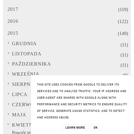
2017
(119)
2016
(122)
2015
(149)
GRUDNIA
(11)
LISTOPADA
(11)
PAŹDZIERNIKA
(11)
WRZEŚNIA
(9)
SIERPNIA
(13)
THIS SITE USES COOKIES FROM GOOGLE TO DELIVER ITS
SERVICES AND TO ANALYZE TRAFFIC. YOUR IP ADDRESS AND
LIPCA
(10)
USER-AGENT ARE SHARED WITH GOOGLE ALONG WITH
CZERWCA
PERFORMANCE AND SECURITY METRICS TO ENSURE QUALITY
(8)
OF SERVICE, GENERATE USAGE STATISTICS, AND TO DETECT
MAJA
(13)
AND ADDRESS ABUSE.
KWIETNIA
(12)
LEARN MORE
OK
Powrót stylizacji