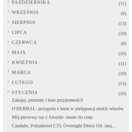
PAŹDZIERNIKA
(11)
WRZEŚNIA
(9)
SIERPNIA
(13)
LIPCA
(10)
CZERWCA
(9)
MAJA
(10)
KWIETNIA
(11)
MARCA
(10)
LUTEGO
(13)
STYCZNIA
(10)
Zakupy, prezenty i inne przyjemności!
O'HERBAL- przygoda z lnem w pielęgnacji moich włosów
Mój pierwszy raz z Alverde- masło do ciała
Caudalie, Polyphenol C15, Overnight Detox Oil- moj...