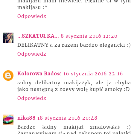
makijażu mam niewiele. Pięknie Ci w tym
makijażu :*
Odpowiedz
...SZKATUŁKA...
8 stycznia 2016 12:20
DELIKATNY a za razem bardzo elegancki :)
Odpowiedz
Kolorowa Radość
16 stycznia 2016 22:16
ładny delikatny makijażyk, ale ja chyba
jako następną z zoevy wolę kupić smoky :D
Odpowiedz
nika88
18 stycznia 2016 20:48
Bardzo ładny makijaż zmalowałaś :)
Zastanawiałam się nad zakupem tej paletki