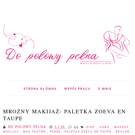
STRONA GŁÓWNA
WSPÓŁPRACA
O MNIE
MROŹNY MAKIJAŻ- PALETKA ZOEVA EN
TAUPE
DO POŁOWY PEŁNA
3.1.16
44
DIOR
,
KOBO
,
MAKEUP
,
MAKIJAŻ
,
MAX FACTOR
,
PAESE
,
PALETKA ZOEVA EN TAUPE
,
REVLON
,