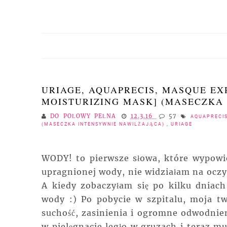
URIAGE, AQUAPRECIS, MASQUE EX
MOISTURIZING MASK] (MASECZKA
DO POŁOWY PEŁNA
12.3.16
57
AQUAPREC
(MASECZKA INTENSYWNIE NAWILŻAJĄCA)
,
URIAGE
WODY! to pierwsze słowa, które wypowie
upragnionej wody, nie widziałam na oczy 
A kiedy zobaczyłam się po kilku dniach 
wody :) Po pobycie w szpitalu, moja tw
suchość, zasinienia i ogromne odwodnien
w pielęgnacje legło w gruzach i teraz mu