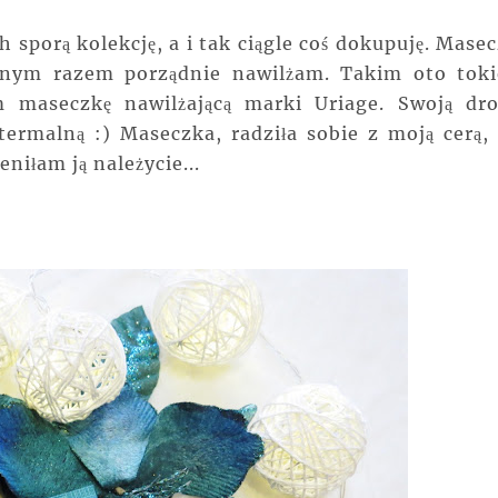
porą kolekcję, a i tak ciągle coś dokupuję. Masec
nnym razem porządnie nawilżam. Takim oto tok
m maseczkę nawilżającą marki Uriage. Swoją dro
ermalną :) Maseczka, radziła sobie z moją cerą, 
niłam ją należycie...