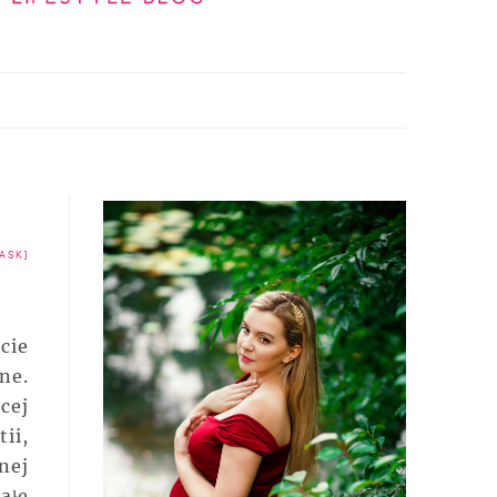
ASK]
cie
ne.
cej
ii,
nej
ałe