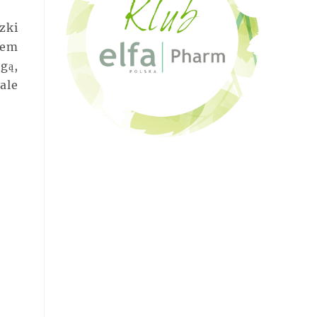
zki
iem
gą,
ale