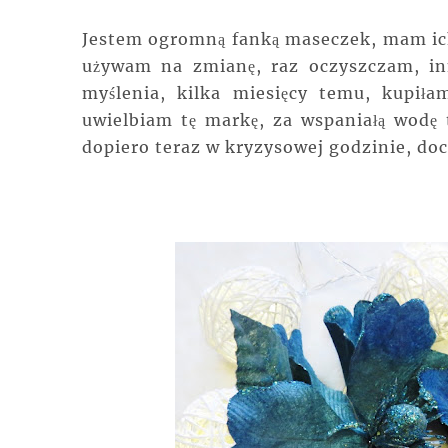
Jestem ogromną fanką maseczek, mam ich s
używam na zmianę, raz oczyszczam, i
myślenia, kilka miesięcy temu, kupiła
uwielbiam tę markę, za wspaniałą wodę t
dopiero teraz w kryzysowej godzinie, doce