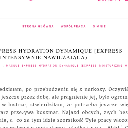
STRONA GŁÓWNA
WSPÓŁPRACA
O MNIE
PRESS HYDRATION DYNAMIQUE [EXPRESS
 INTENSYWNIE NAWILŻAJĄCA)
IS
,
MASQUE EXPRESS HYDRATION DYNAMIQUE [EXPRESS MOISTURIZING M
działam, po przebudzeniu się z narkozy. Oczywiś
jeszcze przez dobę, ale pragnienie jej, było ogrom
w lustrze, stwierdziłam, że potrzeba jeszcze wię
arz przeżywa koszmar. Najazd obcych, złych best
ie, a co za tym idzie szorstkość Tyle pracy włożo
szę walczyć o moją dawną, gładką twarz... Ahhh! C