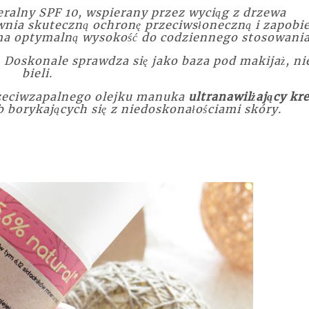
eralny SPF 10, wspierany przez wyciąg z drzewa
nia skuteczną ochronę przeciwsłoneczną i zapobi
 ma optymalną wysokość do codziennego stosowania
 Doskonale sprawdza się jako baza pod makijaż, ni
bieli.
rzeciwzapalnego olejku manuka
ultranawilżający kr
b borykających się z niedoskonałościami skóry.