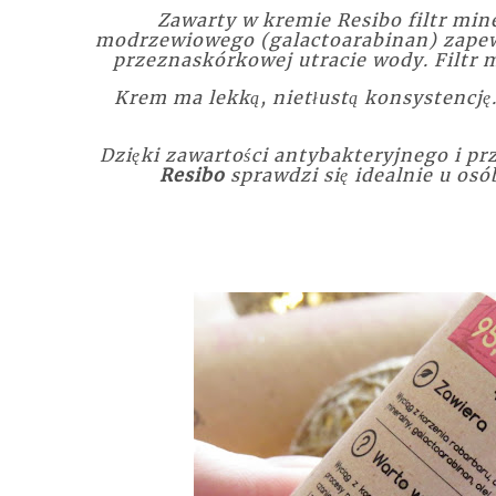
Zawarty w kremie Resibo filtr min
modrzewiowego (galactoarabinan) zapew
przeznaskórkowej utracie wody. Filtr
Krem ma lekką, nietłustą konsystencję.
Dzięki zawartości antybakteryjnego i p
Resibo
sprawdzi się idealnie u osó