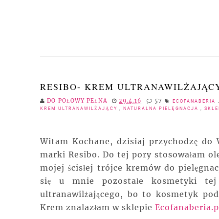
RESIBO- KREM ULTRANAWILŻAJĄCY
DO POŁOWY PEŁNA
29.4.16
57
ECOFANABERIA
KREM ULTRANAWILŻAJĄCY
,
NATURALNA PIELĘGNACJA
,
SKLE
Witam Kochane, dzisiaj przychodzę do 
marki Resibo. Do tej pory stosowałam ol
mojej ścisłej trójce kremów do pielęgna
się u mnie pozostałe kosmetyki te
ultranawilżającego, bo to kosmetyk pod
Krem znalazłam w sklepie
Ecofanaberia.p