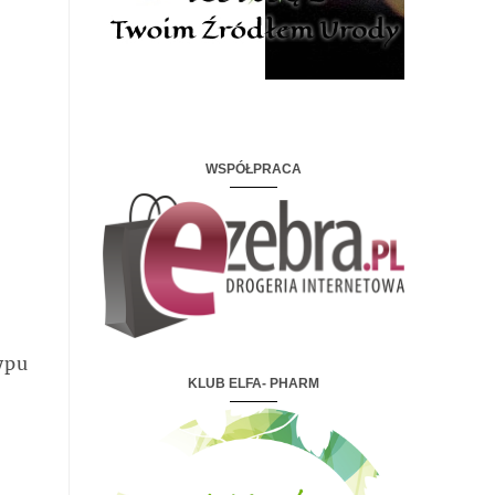
WSPÓŁPRACA
ypu
KLUB ELFA- PHARM