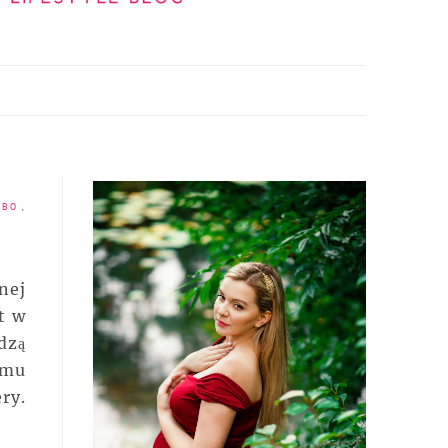
SIBO
,
nej
t w
dzą
emu
ry.