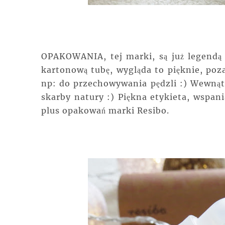
OPAKOWANIA, tej marki, są już legendą
kartonową tubę, wygląda to pięknie, p
np: do przechowywania pędzli :) Wewnątr
skarby natury :) Piękna etykieta, wspa
plus opakowań marki Resibo.