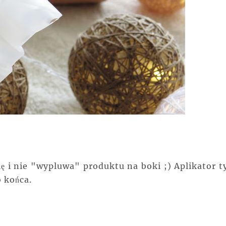
ię i nie "wypluwa" produktu na boki ;) Aplikator t
o końca.