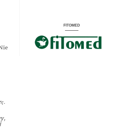
FITOMED
Nie
ę.
y,
j