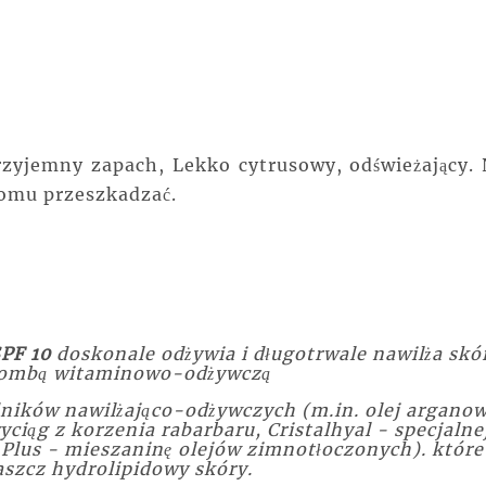
zyjemny zapach, Lekko cytrusowy, odświeżający. 
komu przeszkadzać.
SPF 10
doskonale odżywia i długotrwale nawilża skór
 bombą witaminowo-odżywczą
ników nawilżająco-odżywczych (m.in. olej arganow
ciąg z korzenia rabarbaru, Cristalhyal - specjalne
lus - mieszaninę olejów zimnotłoczonych). które
aszcz hydrolipidowy skóry.