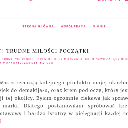
STRONA GŁÓWNA
WSPÓŁPRACA
O MNIE
! TRUDNE MIŁOŚCI POCZĄTKI
,
KOSMETYKI RESIBO
,
KREM DO CERY MIESZANEJ. KREM NAWILŻAJĄCY RE
P Z KOSMETYKAMI NATURALNYMI
Was z recenzją kolejnego produktu mojej ukocha
ejek do demakijażu, oraz krem pod oczy, który jes
cji tej okolicy. Byłam ogromnie ciekawa jak spraw
j marki. Dlatego postanowiłam spróbować kr
stawowy i bardzo istotny w pielęgnacji każdej ce
l